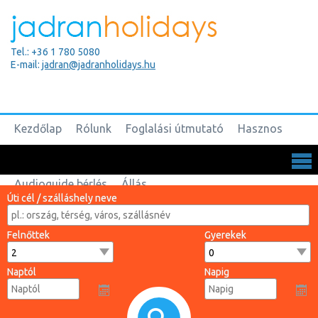
Tel.: +36 1 780 5080
E-mail:
jadran@jadranholidays.hu
Kezdőlap
Rólunk
Foglalási útmutató
Hasznos
Biztosítások
Csoportos utak
Kapcsolat
Audioguide bérlés
Állás
Úti cél / szálláshely neve
Felnőttek
Gyerekek
Naptól
Napig