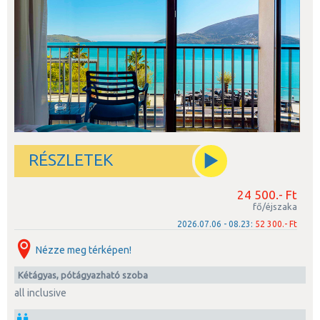
osztrákok is átépítették. Ma szabadtéri színház működik benne, mely
augusztus elején a filmfesztivál helyszíne.
A Spanyol-erőd már több mint fél évezrede uralkodik a város felett.
Alapjait a spanyolok rakták le 1538-ban. Az építkezést a törökök
folytatták és egy sor, I. Szulejmánt dicsőítő feliratot hagytak maguk
mögött. Gyönyörű a kilátás innen a városra és a tenger öblére.
Északról 1600-1800 méter magas hegyek, délről pedig a Kotori-öböl
partja szegélyezi a húszezer lakosú települést, amelynek
belvárosában jellegzetes szűk utcácskákat, sikátorokat, hangulatos
tereket és teraszos kávézókat találhatunk.
A városka tengerparti sétányán tavasztól őszig pezseg az élet.
RÉSZLETEK
Éttermek és kávézók, a tengerparti korzón pezsgő éjszakai élet és
hagyományos déli vendégszeretet várja a szórakozni és
24 500.- Ft
kikapcsolódni vágyókat. Herceg Novi közvetlen közelében fekszik
fő/éjszaka
Igalo, a nemzetközi hírű klimatikus gyógyhely, autóval egy órán belül
elérhető a világörökségi védelem alatt álló Kotor városa, vagy akár a
2026.07.06 - 08.23:
52 300.- Ft
hasonlóan hangulatos Budva és a turisták körében népszerűségnek
örvendő Bar is.
Nézze meg térképen!
kétágyas, pótágyazható szoba
all inclusive