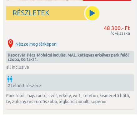
RÉSZLETEK
48 300.- Ft
fő/éjszaka
Nézze meg térképen!
Kaposvár-Pécs-Mohácsi indulás, MAL, kétágyas erkélyes park felőli
szoba, 06.15-21.
all inclusive
2 felnőtt részére
park felöli, hajszárító, széf, erkély, wi-fi, telefon, kisméretű hűtő,
tv, zuhanyzós fürdőszoba, légkondícionált, superior