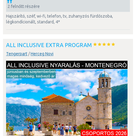
2 felnőtt részére
hajszárító, széf, wi-fi, telefon, tv, zuhanyzós fürdőszoba,
légkondícionált, standard, 4*
ALL INCLUSIVE EXTRA PROGRAM
Tengerpart
/
Herceg Novi