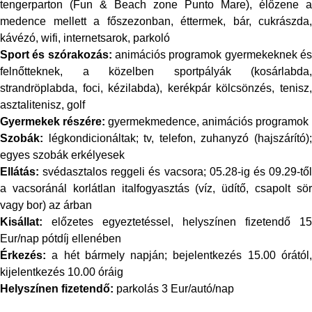
tengerparton (Fun & Beach zone Punto Mare), élőzene a
medence mellett a főszezonban, éttermek, bár, cukrászda,
kávézó, wifi, internetsarok, parkoló
Sport és szórakozás:
animációs programok gyermekeknek é
felnőtteknek, a közelben sportpályák (kosárlabda,
strandröplabda, foci, kézilabda), kerékpár kölcsönzés, tenisz,
asztalitenisz, golf
Gyermekek részére:
gyermekmedence, animációs programok
Szobák:
légkondicionáltak; tv, telefon, zuhanyzó (hajszárító);
egyes szobák erkélyesek
Ellátás:
svédasztalos reggeli és vacsora;
05.28-ig és 09.29-
tő
a vacsoránál korlátlan italfogyasztás (víz, üdítő, csapolt sör
vagy bor) az árban
Kisállat:
előzetes egyeztetéssel, helyszínen fizetendő 15
Eur/nap pótdíj ellenében
Érkezés:
a hét bármely napján; bejelentkezés 15.00 órától,
kijelentkezés 10.00 óráig
Helyszínen fizetendő:
parkolás 3 Eur/autó/nap