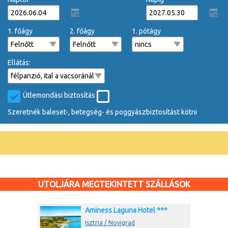
1. főágy
2. főágy
1. pótágy
Ellátás:
Útlemondási biztosítás
Szeretnék baleset-, betegség- és poggyászbiztosítást kötni
UTOLJÁRA MEGTEKINTETT SZÁLLÁSOK
Aminess Laguna Hotel ***
Isztria / Novigrad