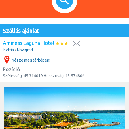
Szállás ajánlat
Aminess Laguna Hotel
Isztria
/
Novigrad
Nézze meg térképen!
Pozíció
Szélesség:
45.316019
Hosszúság:
13.574806