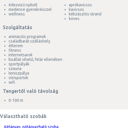
édesvizű nyitott
aprókavicsos
medence gyerekrésszel
kavicsos
wellness
kékzászlós strand
köves
Szolgáltatás
animációs programok
családbarát szálláshely
étterem
fitness
internetsarok
kisállat vihető, felár ellenében
sportpályák
szauna
teniszpálya
vízisportok
wifi
Tengertől való távolság
0-100 m
Választható szobák
kétágyas, pótágyazható szoba