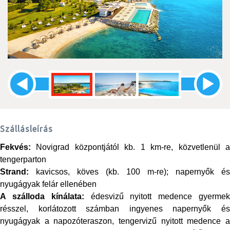
Szállásleírás
Fekvés:
Novigrad központjától kb. 1 km-re, közvetlenül a
tengerparton
Strand:
kavicsos, köves (kb. 100 m-re); napernyők és
nyugágyak felár ellenében
A szálloda kínálata:
édesvizű nyitott medence gyerme
résszel, korlátozott számban ingyenes napernyők és
nyugágyak a napozóteraszon, tengervizű nyitott medence a