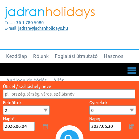
Tel.: +36 1 780 5080
E-mail:
jadran@jadranholidays.hu
Kezdőlap
Rólunk
Foglalási útmutató
Hasznos
Biztosítások
Csoportos utak
Kapcsolat
Audioguide bérlés
Állás
Úti cél / szálláshely neve
Felnőttek
Gyerekek
Naptól
Napig