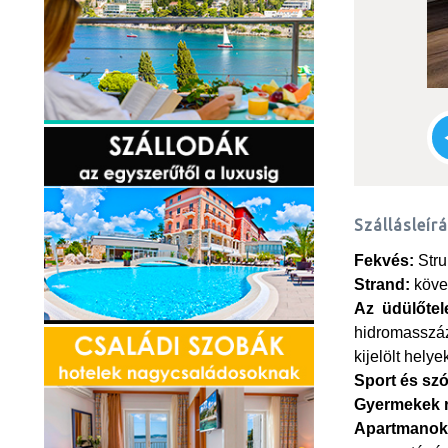
Szállásleír
Fekvés:
Stru
Strand:
köves
Az üdülőtel
hidromasszáz
kijelölt hely
Sport és sz
Gyermekek r
Apartmanok