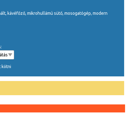
cionált, kávéfőző, mikrohullámú sütő, mosogatógép, modern
s:
 kötni