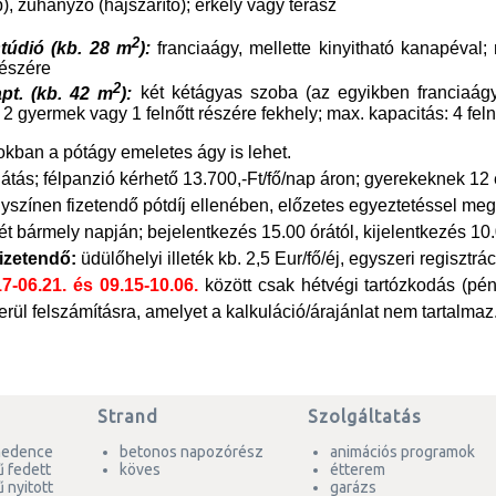
, zuhanyzó (hajszárító); erkély vagy terasz
2
stúdió (kb. 28 m
):
franciaágy, mellette kinyitható kanapéval;
részére
2
apt. (kb. 42 m
):
két kétágyas szoba (az egyikben franciaágy,
2 gyermek vagy 1 felnőtt részére fekhely; max. kapacitás: 4 feln
kban a pótágy emeletes ágy is lehet.
átás; félpanzió kérhető 13.700,-Ft/fő/nap áron; gyerekeknek 12 
yszínen fizetendő pótdíj ellenében, előzetes egyeztetéssel me
ét bármely napján; bejelentkezés 15.00 órától, kijelentkezés 10
izetendő:
üdülőhelyi illeték kb. 2,5 Eur/fő/éj, egyszeri regisztrác
7-06.21. és 09.15-10.06.
között csak hétvégi tartózkodás (pé
kerül felszámításra, amelyet a kalkuláció/árajánlat nem tartalmaz
Strand
Szolgáltatás
edence
betonos napozórész
animációs programok
ű fedett
köves
étterem
 nyitott
garázs