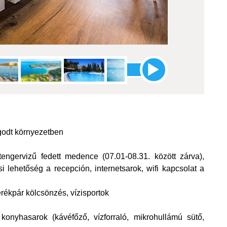
ugodt környezetben
tengervizű fedett medence (07.01-08.31. között zárva),
 lehetőség a recepción, internetsarok, wifi kapcsolat a
ékpár kölcsönzés, vízisportok
lt konyhasarok (kávéfőző, vízforraló, mikrohullámú sütő,