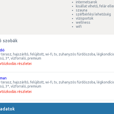
internetsarok
kisállat vihető, felár el
szauna
széfbérlési lehetőség
vízisportok
wellness
wifi
ó szobák
údió
ű, 3*, vízforraló, premium
artózkodás részletei
rtman
ű, 3*, vízforraló, premium
artózkodás részletei
 adatok