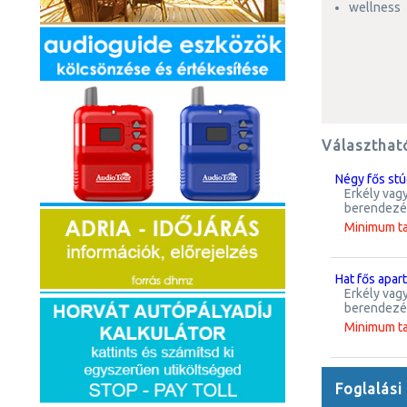
wellness
Választhat
négy fős st
erkély vagy terasz, hajszárító, felújított, wi-fi, tv, zuhanyzós fürdőszoba, légkondícionált, kávéfőző, mikrohullámú sütő, mosogatógép, modern
berendezés
Minimum t
hat fős apa
erkély vagy terasz, hajszárító, felújított, wi-fi, tv, zuhanyzós fürdőszoba, légkondícionált, kávéfőző, mikrohullámú sütő, mosogatógép, modern
berendezés
Minimum t
Foglalási