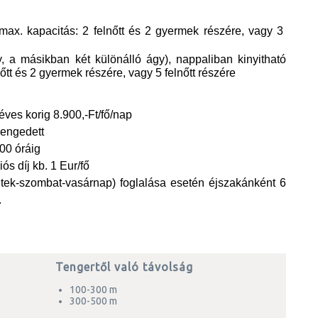
 max. kapacitás: 2 felnőtt és 2 gyermek részére, vagy 3
 a másikban két különálló ágy), nappaliban kinyitható
őtt és 2 gyermek részére, vagy 5 felnőtt részére
éves korig 8.900,-Ft/fő/nap
gengedett
.00 óráig
iós díj kb. 1 Eur/fő
ntek-szombat-vasárnap) foglalása esetén éjszakánként 6
.
Tengertől való távolság
100-300 m
300-500 m