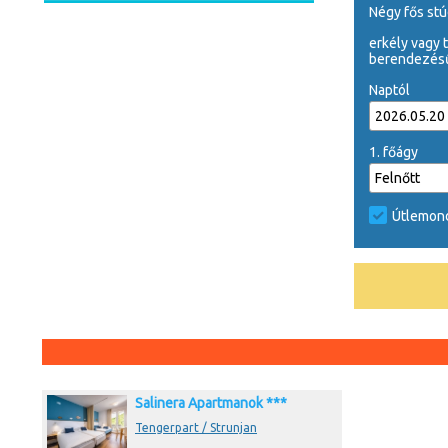
négy fős st
erkély vagy 
berendezésű,
Naptól
1. főágy
Útlemond
Salinera Apartmanok ***
Tengerpart / Strunjan