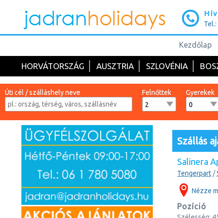
Hív
Tel.
Kezdőlap
HORVÁTORSZÁG
AUSZTRIA
SZLOVÉNIA
BOS
Úti cél / szálláshely neve
Felnőttek
Gyerekek
Szállás aj
Salinera 
Tengerpart
/
Nézze m
Pozíció
Szélesség:
4