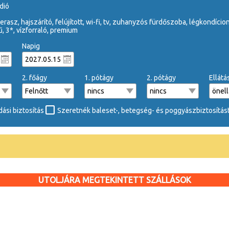
údió
terasz, hajszárító, felújított, wi-fi, tv, zuhanyzós fürdőszoba, légkondí
 3*, vízforraló, premium
Napig
2. főágy
1. pótágy
2. pótágy
Ellátá
ási biztosítás
Szeretnék baleset-, betegség- és poggyászbiztosítást
UTOLJÁRA MEGTEKINTETT SZÁLLÁSOK