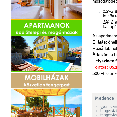
mosogatógép)
1/2+2 
felnőtt 
1/4+2 
kanapé 
Az apartmano
Ellátás:
önell
Háziállat:
hel
Érkezés:
a h
Helyszínen f
Fontos: 05.1
500 Ft felár 
Medence
gyermekm
tengervíz
tengervízű