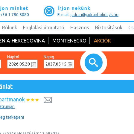
jon minket
Írjon nekünk
: +36 1 780 5080
E-mail:
jadran@jadranholidays.hu
Rólunk
Foglalási útmutató
Hasznos
Biztosítások
Cs
ZNIA-HERCEGOVINA
MONTENEGRO
AKCIÓK
Naptól
Napig
ánlat
Apartmanok
Strunjan
eg térképen!
5.525216
Hosszúság:
13.597072