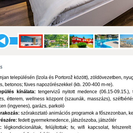
ás
njan településén (Izola és Portorož között), zöldövezetben, ny
, betonos; füves napozórészekkel (kb. 200-400 m-re).
epülés kínálata:
tengervizű nyitott medence (06.15-09.15.), 
s, étterem, wellness központ (szaunák, masszázs), széfbérlési
eken (ingyenes), garázs, parkoló
órakozás:
szórakoztató animációs programok a főszezonban, ker
észére:
fedett gyermekmedence, játszószoba, játszótér
:
légkondicionáltak, felújítottak; tv, wifi kapcsolat, felszere