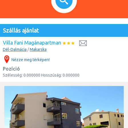
Szállás ajánlat
Villa Fani Magánapartman
Dél-Dalmácia
/
Makarska
Nézze meg térképen!
Pozíció
Szélesség:
0.000000
Hosszúság:
0.000000