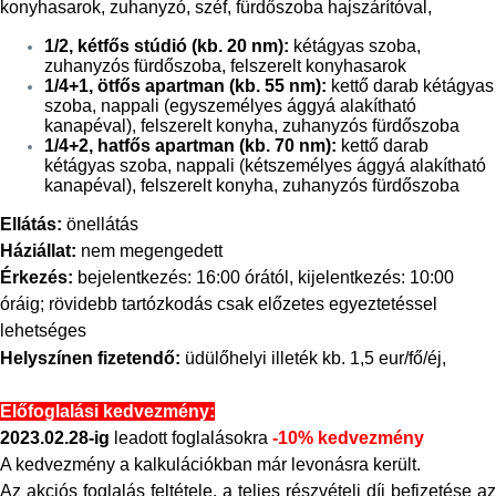
konyhasarok, zuhanyzó, széf, fürdőszoba hajszárítóval,
1/2, kétfős stúdió (kb. 20 nm):
kétágyas szoba,
zuhanyzós fürdőszoba, felszerelt konyhasarok
1/4+1, ötfős apartman (kb. 55 nm):
kettő darab kétágyas
szoba, nappali (egyszemélyes ággyá alakítható
kanapéval), felszerelt konyha, zuhanyzós fürdőszoba
1/4+2, hatfős apartman (kb. 70 nm):
kettő darab
kétágyas szoba, nappali (kétszemélyes ággyá alakítható
kanapéval), felszerelt konyha, zuhanyzós fürdőszoba
Ellátás:
önellátás
Háziállat:
nem megengedett
Érkezés:
bejelentkezés: 16:00 órától, kijelentkezés: 10:00
óráig; rövidebb tartózkodás csak előzetes egyeztetéssel
lehetséges
Helyszínen fizetendő:
üdülőhelyi illeték kb. 1,5 eur/fő/éj,
Előfoglalási kedvezmény:
2023.02.28-ig
leadott foglalásokra
-10% kedvezmény
A kedvezmény a kalkulációkban már levonásra került.
Az akciós foglalás feltétele, a teljes részvételi díj befizetése az