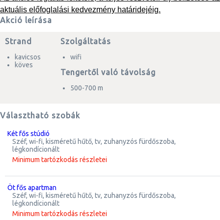
aktuális előfoglalási kedvezmény határidejéig.
Akció leírása
Strand
Szolgáltatás
kavicsos
wifi
köves
Tengertől való távolság
500-700 m
Választható szobák
két fős stúdió
széf, wi-fi, kisméretű hűtő, tv, zuhanyzós fürdőszoba,
légkondícionált
Minimum tartózkodás részletei
öt fős apartman
széf, wi-fi, kisméretű hűtő, tv, zuhanyzós fürdőszoba,
légkondícionált
Minimum tartózkodás részletei