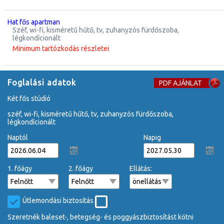
hat fős apartman
széf, wi-fi, kisméretű hűtő, tv, zuhanyzós fürdőszoba,
légkondícionált
Minimum tartózkodás részletei
Foglalási adatok
PDF AJÁNLAT
két fős stúdió
széf, wi-fi, kisméretű hűtő, tv, zuhanyzós fürdőszoba,
légkondícionált
Naptól
Napig
1. főágy
2. főágy
Ellátás:
Útlemondási biztosítás
Szeretnék baleset-, betegség- és poggyászbiztosítást kötni