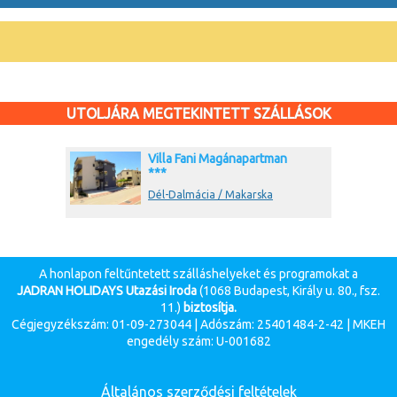
UTOLJÁRA MEGTEKINTETT SZÁLLÁSOK
Villa Fani Magánapartman
***
Dél-Dalmácia / Makarska
A honlapon feltűntetett szálláshelyeket és programokat a
JADRAN HOLIDAYS Utazási Iroda
(1068 Budapest, Király u. 80., fsz.
11.)
biztosítja.
Cégjegyzékszám: 01-09-273044 | Adószám: 25401484-2-42 | MKEH
engedély szám: U-001682
Általános szerződési feltételek