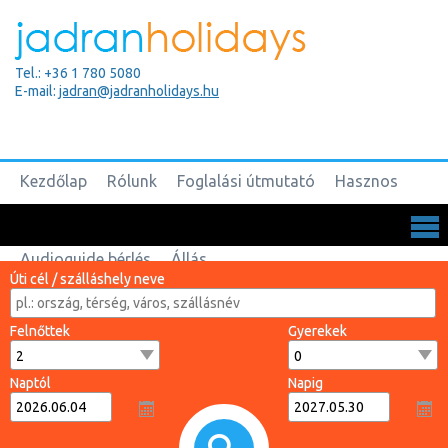
Tel.: +36 1 780 5080
E-mail:
jadran@jadranholidays.hu
Kezdőlap
Rólunk
Foglalási útmutató
Hasznos
Biztosítások
Csoportos utak
Kapcsolat
Audioguide bérlés
Állás
Úti cél / szálláshely neve
Felnőttek
Gyerekek
Naptól
Napig