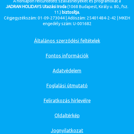
A honlapon feltűntetett szálláshelyeket és programokat a
JADRAN HOLIDAYS Utazási Iroda
(1068 Budapest, Király u. 80., fsz.
11.)
biztosítja.
Cégjegyzékszám: 01-09-273044 | Adószám: 25401484-2-42 | MKEH
engedély szám: U-001682
Általános szerződési feltételek
Fontos információk
Adatvédelem
Foglalási útmutató
Feliratkozás hírlevélre
Oldaltérkép
Jognyilatkozat