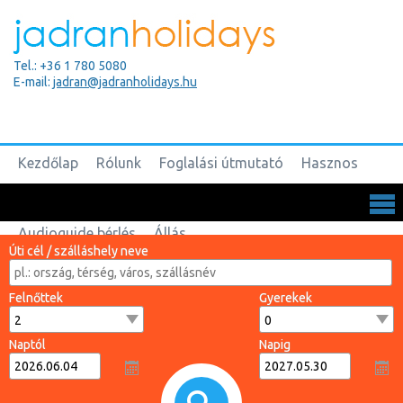
Tel.: +36 1 780 5080
E-mail:
jadran@jadranholidays.hu
Kezdőlap
Rólunk
Foglalási útmutató
Hasznos
Biztosítások
Csoportos utak
Kapcsolat
Audioguide bérlés
Állás
Úti cél / szálláshely neve
Felnőttek
Gyerekek
Naptól
Napig