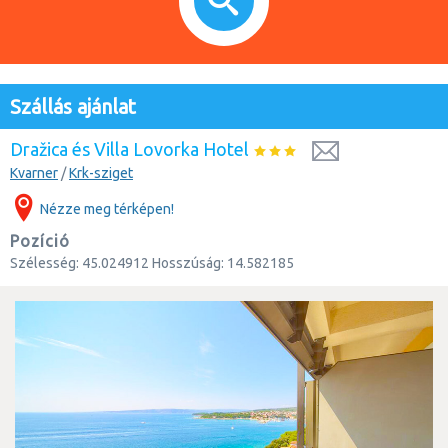
Szállás ajánlat
Dražica és Villa Lovorka Hotel
Kvarner
/
Krk-sziget
Nézze meg térképen!
Pozíció
Szélesség:
45.024912
Hosszúság:
14.582185