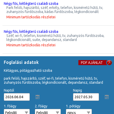
négy fős, kétlégterű családi szoba
park felöli, hajszárító, széf, erkély, telefon, kisméretű hűtő, tv,
zuhanyzós fürdőszoba, kádas fürdőszoba, légkondícionált
Minimum tartózkodás részletei
négy fős, kétlégterű családi szoba
széf, wi-fi, telefon, kisméretű hűtő, tv, zuhanyzós fürdőszoba,
légkondícionált, suite, depandansz, standard
Minimum tartózkodás részletei
Foglalási adatok
PDF AJÁNLAT
kétágyas, pótágyazható szoba
park felöli, hajszárító, széf, wi-fi, telefon, kisméretű hűtő, tv,
zuhanyzós fürdőszoba, légkondícionált, depandansz, standard
Naptól
Napig
1. főágy
2. főágy
1. pótágy