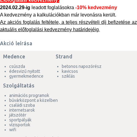
Előfoglalási kedvezmény:
2024.02.29-ig
leadott foglalásokra
-10% kedvezmény
A kedvezmény a kalkulációkban már levonásra került.
Az akciós foglalás feltétele, a teljes részvételi díj befizetése az
aktuális előfoglalási kedvezmény határidejéig
.
Akció leírása
Medence
Strand
csúszda
betonos napozórész
édesvizű nyitott
kavicsos
gyermekmedence
sziklás
Szolgáltatás
animációs programok
búvárközpont a közelben
családi szoba
internetsarok
játszótér
sportpályák
vízisportok
wifi