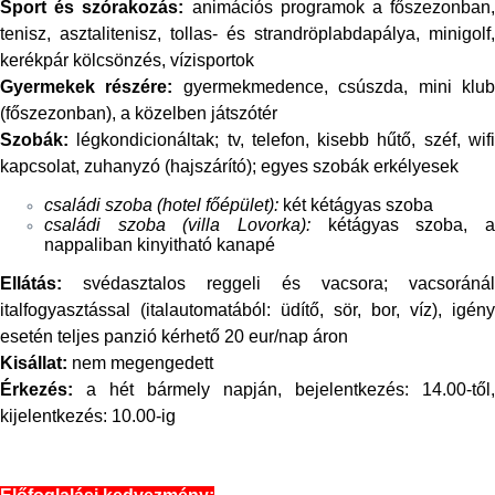
Sport és szórakozás:
animációs programok a főszezonban
tenisz, asztalitenisz, tollas- és strandröplabdapálya, minigolf,
kerékpár kölcsönzés, vízisportok
Gyermekek részére:
gyermekmedence, csúszda, mini klu
(főszezonban), a közelben játszótér
Szobák:
légkondicionáltak; tv, telefon, kisebb hűtő, széf, wif
kapcsolat, zuhanyzó (hajszárító); egyes szobák erkélyesek
családi szoba (hotel főépület):
két kétágyas szoba
családi szoba (villa Lovorka):
kétágyas szoba, a
nappaliban kinyitható kanapé
Ellátás:
svédasztalos reggeli és vacsora; vacsoránál
italfogyasztással (italautomatából: üdítő, sör, bor, víz), igény
esetén teljes panzió kérhető 20 eur/nap áron
Kisállat:
nem megengedett
Érkezés:
a hét bármely napján, bejelentkezés: 14.00-től,
kijelentkezés: 10.00-ig