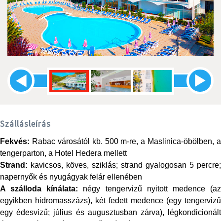
Szállásleírás
Fekvés:
Rabac városától kb. 500 m-re, a Maslinica-öbölben, a
tengerparton, a Hotel Hedera mellett
Strand:
kavicsos, köves, sziklás; strand gyalogosan 5 percre;
napernyők és nyugágyak felár ellenében
A szálloda kínálata:
négy tengervizű nyitott medence (a
egyikben hidromasszázs), két fedett medence (egy tengervizű
egy édesvizű; július és augusztusban zárva), légkondicionált