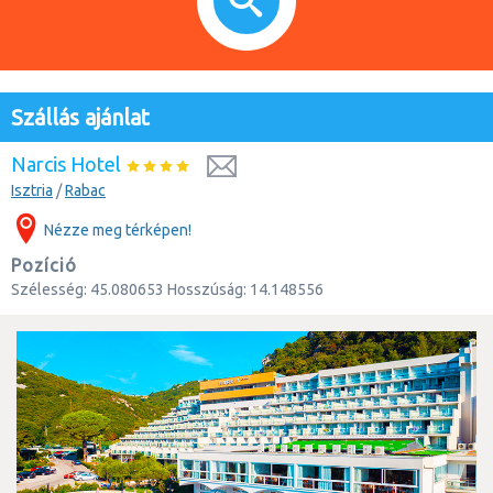
Szállás ajánlat
Narcis Hotel
Isztria
/
Rabac
Nézze meg térképen!
Pozíció
Szélesség:
45.080653
Hosszúság:
14.148556