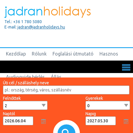
Tel.: +36 1 780 5080
E-mail:
jadran@jadranholidays.hu
Kezdőlap
Rólunk
Foglalási útmutató
Hasznos
Biztosítások
Csoportos utak
Kapcsolat
Audioguide bérlés
Állás
Úti cél / szálláshely neve
Felnőttek
Gyerekek
Naptól
Napig