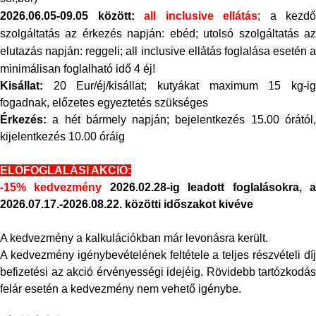
2026.06.05-09.05 között:
all inclusive ellátás
; a kezdő
szolgáltatás az érkezés napján: ebéd; utolsó szolgáltatás az
elutazás napján: reggeli; all inclusive ellátás foglalása esetén a
minimálisan foglalható idő 4 éj!
Kisállat:
20 Eur/éj/kisállat; kutyákat maximum 15 kg-i
fogadnak, előzetes egyeztetés szükséges
Érkezés:
a hét bármely napján; bejelentkezés 15.00 órától,
kijelentkezés 10.00 óráig
ELŐFOGLALÁSI AKCIÓ:
-15% kedvezmény
2026.02.28-ig leadott foglalásokra,
2026.07.17.-2026.08.22. közötti időszakot kivéve
A kedvezmény a kalkulációkban már levonásra került.
A kedvezmény igénybevételének feltétele a teljes részvételi díj
befizetési az akció érvényességi idejéig. Rövidebb tartózkodás
felár esetén a kedvezmény nem vehető igénybe.