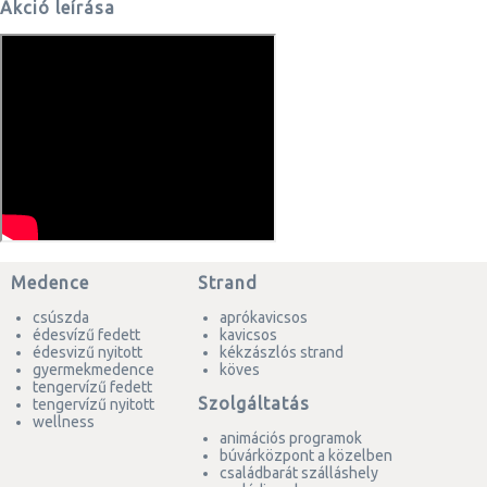
Akció leírása
Medence
Strand
csúszda
aprókavicsos
édesvízű fedett
kavicsos
édesvizű nyitott
kékzászlós strand
gyermekmedence
köves
tengervízű fedett
Szolgáltatás
tengervízű nyitott
wellness
animációs programok
búvárközpont a közelben
családbarát szálláshely