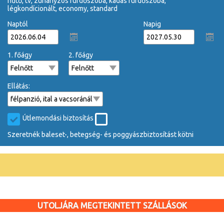
hűtő, tv, zuhanyzós fürdőszoba, kádas fürdőszoba,
légkondícionált, economy, standard
Naptól
Napig
1. főágy
2. főágy
Ellátás:
Útlemondási biztosítás
Szeretnék baleset-, betegség- és poggyászbiztosítást kötni
UTOLJÁRA MEGTEKINTETT SZÁLLÁSOK