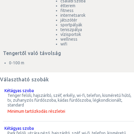
családi szoba
étterem
fitness
internetsarok
játszótér
sportpályák
teniszpálya
vízisportok
wellness
wifi
Tengertől való távolság
0-100 m
Választható szobák
kétágyas szoba
tenger felöli, hajszárító, széf, erkély, wi-fi, telefon, kisméretű hűtő,
tv, zuhanyzós fürdőszoba, kádas fürdőszoba, légkondícionált,
standard
Minimum tartózkodás részletei
kétágyas szoba
park felöli, utcára néző, hajszárító, széf, wi-fi, telefon, kisméretű