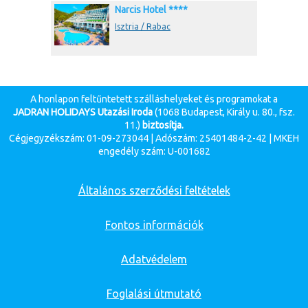
Narcis Hotel ****
Isztria / Rabac
A honlapon feltűntetett szálláshelyeket és programokat a
JADRAN HOLIDAYS Utazási Iroda
(1068 Budapest, Király u. 80., fsz.
11.)
biztosítja.
Cégjegyzékszám: 01-09-273044 | Adószám: 25401484-2-42 | MKEH
engedély szám: U-001682
Általános szerződési feltételek
Fontos információk
Adatvédelem
Foglalási útmutató