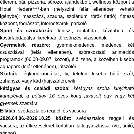
étterem, bár, pizzéria, söröző, ajándékbolt, wellness központ a
Hotel Hedera****-ban (helyszíni felár ellenében vehető
igénybe): masszázs, szauna, szolárium, török fürdő), fitness
központ, fodrászat, internetsarok, parkoló
Sport és szórakozás:
tenisz-, röplabda-, kézilabda- é
kosárlabdapálya, kerékpár kölcsönzés, vízisportok
Gyermekek részére:
gyermekmedence, medence két
csúszdával (felár ellenében), szórakoztató animációs
programok (06.08-09.07. között), élő zene, a közelben kisebb
aquapark (felár ellenében), játszótér
Szobák:
légkondicionáltak; tv, telefon, kisebb hűtő, széf,
zuhanyzó vagy kád (hajszárító), wifi
kétágyas és családi szoba:
kétágyas szoba kinyitható
kanapéval; a pótágy 16 éves korig javasolt egy vagy két
gyermek számára
Ellátás:
svédasztalos reggeli és vacsora
2026.04.06.-2026.10.25
között:
svédasztalos reggeli és
vacsora, az étkezéseknél
korlátlan italfogyasztással (víz, üdítő,
sör,bor)