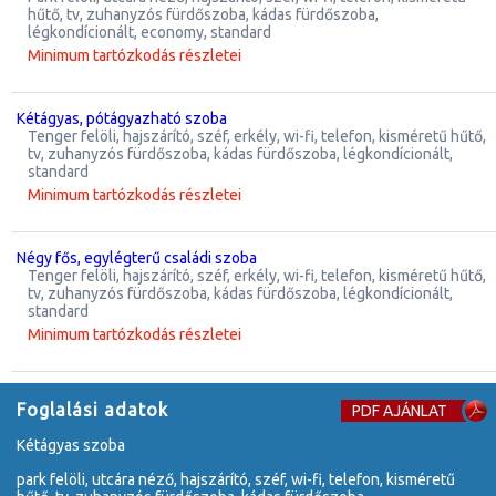
hűtő, tv, zuhanyzós fürdőszoba, kádas fürdőszoba,
légkondícionált, economy, standard
Minimum tartózkodás részletei
kétágyas, pótágyazható szoba
tenger felöli, hajszárító, széf, erkély, wi-fi, telefon, kisméretű hűtő,
tv, zuhanyzós fürdőszoba, kádas fürdőszoba, légkondícionált,
standard
Minimum tartózkodás részletei
négy fős, egylégterű családi szoba
tenger felöli, hajszárító, széf, erkély, wi-fi, telefon, kisméretű hűtő,
tv, zuhanyzós fürdőszoba, kádas fürdőszoba, légkondícionált,
standard
Minimum tartózkodás részletei
Foglalási adatok
PDF AJÁNLAT
kétágyas szoba
park felöli, utcára néző, hajszárító, széf, wi-fi, telefon, kisméretű