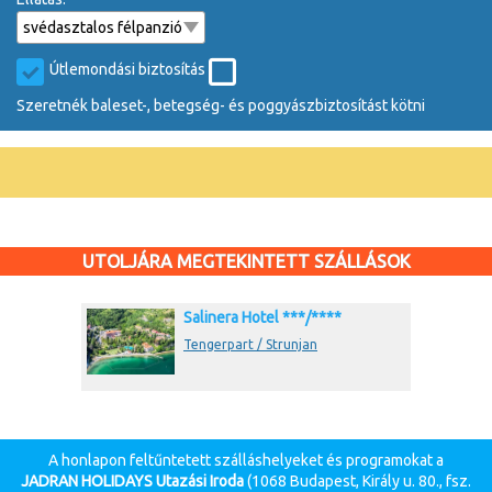
Útlemondási biztosítás
Szeretnék baleset-, betegség- és poggyászbiztosítást kötni
UTOLJÁRA MEGTEKINTETT SZÁLLÁSOK
Salinera Hotel ***/****
Tengerpart / Strunjan
A honlapon feltűntetett szálláshelyeket és programokat a
JADRAN HOLIDAYS Utazási Iroda
(1068 Budapest, Király u. 80., fsz.