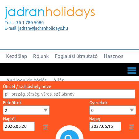
Tel.: +36 1 780 5080
E-mail:
jadran@jadranholidays.hu
Kezdőlap
Rólunk
Foglalási útmutató
Hasznos
Biztosítások
Csoportos utak
Kapcsolat
Audioguide bérlés
Állás
Úti cél / szálláshely neve
Felnőttek
Gyerekek
Naptól
Napig