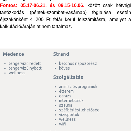
Fontos: 05.17-06.21. és 09.15-10.06.
között csak hétvégi
tartózkodás (péntek-szombat-vasárnap) foglalása esetén
éjszakánként 4 200 Ft felár kerül felszámításra, amelyet a
kalkuláció/árajánlat nem tartalmaz.
Medence
Strand
tengervízű fedett
betonos napozórész
tengervízű nyitott
köves
wellness
Szolgáltatás
animációs programok
étterem
garázs
internetsarok
szauna
széfbérlési lehetőség
vízisportok
wellness
wifi