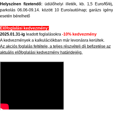
Helyszínen fizetendő:
üdülőhelyi illeték, kb. 1,5 Euro/fő/éj,
parkolás 06.06-09.14. között 10 Euro/autó/nap; garázs igény
esetén bérelhető
Előfoglalási kedvezmény:
2025.01.31-ig
leadott foglalásokra
-10% kedvezmény
A kedvezmények a kalkulációkban már levonásra kerültek.
Az akciós foglalás feltétele, a teljes részvételi díj befizetése az
aktuális előfoglalási kedvezmény határidejéig.