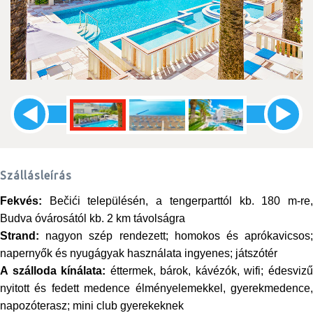
Szállásleírás
Fekvés:
Bečići településén, a tengerparttól kb. 180 m-re,
Budva óvárosától kb. 2 km távolságra
Strand:
nagyon szép rendezett; homokos és aprókavicsos;
napernyők és nyugágyak használata ingyenes; játszótér
A szálloda kínálata:
éttermek, bárok, kávézók, wifi; édesviz
nyitott és fedett medence élményelemekkel, gyerekmedence,
napozóterasz
; mini club gyerekeknek