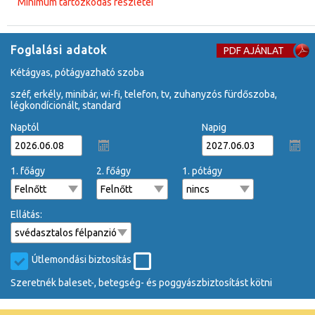
Minimum tartózkodás részletei
Foglalási adatok
PDF AJÁNLAT
kétágyas, pótágyazható szoba
széf, erkély, minibár, wi-fi, telefon, tv, zuhanyzós fürdőszoba,
légkondícionált, standard
Naptól
Napig
1. főágy
2. főágy
1. pótágy
Ellátás:
Útlemondási biztosítás
Szeretnék baleset-, betegség- és poggyászbiztosítást kötni