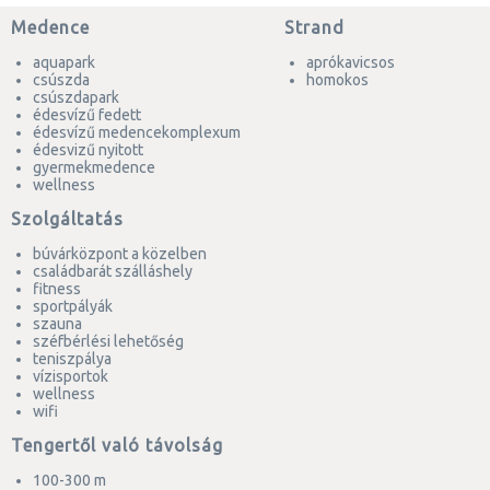
Medence
Strand
aquapark
aprókavicsos
csúszda
homokos
csúszdapark
édesvízű fedett
édesvízű medencekomplexum
édesvizű nyitott
gyermekmedence
wellness
Szolgáltatás
búvárközpont a közelben
családbarát szálláshely
fitness
sportpályák
szauna
széfbérlési lehetőség
teniszpálya
vízisportok
wellness
wifi
Tengertől való távolság
100-300 m