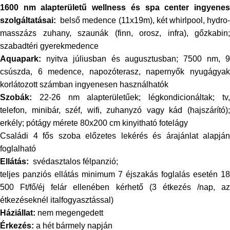
1600 nm alapterületű wellness és spa center ingyenes
szolgáltatásai:
belső medence (11x19m), két whirlpool, hydro-
masszázs zuhany, szaunák (finn, orosz, infra), gőzkabin;
szabadtéri gyerekmedence
Aquapark
:
nyitva júliusban és augusztusban; 7500 nm, 9
csúszda, 6 medence, napozóterasz, napernyők nyugágyak
korlátozott számban ingyenesen használhatók
Szobák:
22-26 nm alapterületűek; légkondicionáltak; tv,
telefon, minibár, széf, wifi, zuhanyzó vagy kád (hajszárító);
erkély; pótágy mérete 80x200 cm kinyitható fotelágy
Családi 4 fős szoba előzetes lekérés és árajánlat alapján
foglalható
Ellátás:
svédasztalos
félpanzió;
teljes panziós ellátás minimum 7 éjszakás foglalás esetén 18
500 Ft/fő/éj felár ellenében kérhető
(3 étkezés /nap, az
étkezéseknél italfogyasztással)
Háziállat:
nem megengedett
Érkezés:
a hét bármely napján