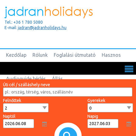
Tel.: +36 1 780 5080
E-mail:
jadran@jadranholidays.hu
Kezdőlap
Rólunk
Foglalási útmutató
Hasznos
Biztosítások
Csoportos utak
Kapcsolat
Audioguide bérlés
Állás
Úti cél / szálláshely neve
Felnőttek
Gyerekek
Naptól
Napig