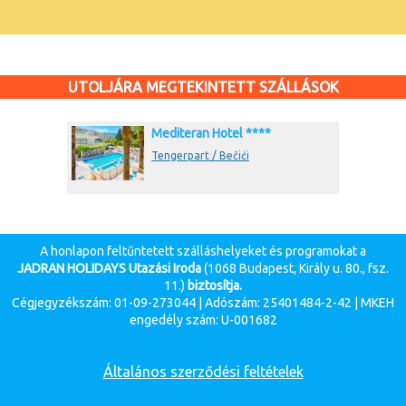
UTOLJÁRA MEGTEKINTETT SZÁLLÁSOK
Mediteran Hotel ****
Tengerpart / Bečići
A honlapon feltűntetett szálláshelyeket és programokat a
JADRAN HOLIDAYS Utazási Iroda
(1068 Budapest, Király u. 80., fsz.
11.)
biztosítja.
Cégjegyzékszám: 01-09-273044 | Adószám: 25401484-2-42 | MKEH
engedély szám: U-001682
Általános szerződési feltételek