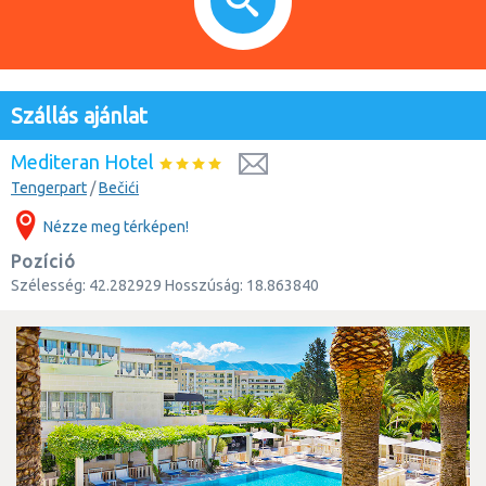
Szállás ajánlat
Mediteran Hotel
Tengerpart
/
Bečići
Nézze meg térképen!
Pozíció
Szélesség:
42.282929
Hosszúság:
18.863840