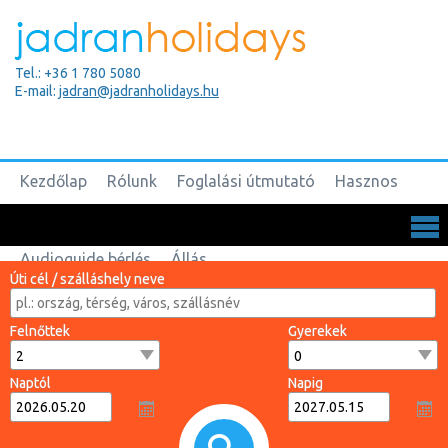
Tel.: +36 1 780 5080
E-mail:
jadran@jadranholidays.hu
Kezdőlap
Rólunk
Foglalási útmutató
Hasznos
Biztosítások
Csoportos utak
Kapcsolat
Audioguide bérlés
Állás
Úti cél / szálláshely neve
Felnőttek
Gyerekek
Naptól
Napig