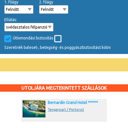
1. főágy
2. főágy
Ellátás:
Útlemondási biztosítás
Szeretnék baleset-, betegség- és poggyászbiztosítást kötni
UTOLJÁRA MEGTEKINTETT SZÁLLÁSOK
Bernardin Grand Hotel *****
Tengerpart / Portorož