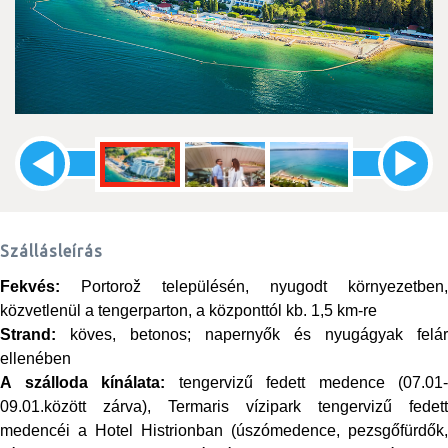
Szállásleírás
Fekvés:
Portorož településén, nyugodt környezetben,
közvetlenül a tengerparton, a központtól kb. 1,5 km-re
Strand:
köves, betonos; napernyők és nyugágyak felár
ellenében
A szálloda kínálata:
tengervizű fedett medence (07.01-
09.01.között zárva), Termaris vízipark tengervizű fedett
medencéi a Hotel Histrionban (úszómedence, pezsgőfürdők,