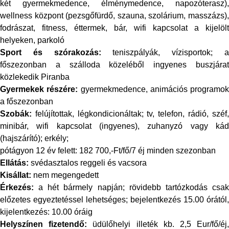
két gyermekmedence, élménymedence, napozóterasz),
wellness központ (pezsgőfürdő, szauna, szolárium, masszázs),
fodrászat, fitness, éttermek, bár, wifi kapcsolat a kijelölt
helyeken, parkoló
Sport és szórakozás:
teniszpályák, vízisportok; 
főszezonban a szálloda közeléből ingyenes buszjárat
közlekedik Piranba
Gyermekek részére:
gyermekmedence, animációs programok
a főszezonban
Szobák:
felújítottak, légkondicionáltak; tv, telefon, rádió, széf,
minibár, wifi kapcsolat (ingyenes), zuhanyzó vagy kád
(hajszárító); erkély;
pótágyon 12 év felett: 182 700,-Ft/fő/7 éj minden szezonban
Ellátás:
svédasztalos reggeli és vacsora
Kisállat:
nem megengedett
Érkezés:
a hét bármely napján; rövidebb tartózkodás csak
előzetes egyeztetéssel lehetséges; bejelentkezés 15.00 órától,
kijelentkezés: 10.00 óráig
Helyszínen fizetendő:
üdülőhelyi illeték kb. 2,5 Eur/fő/éj