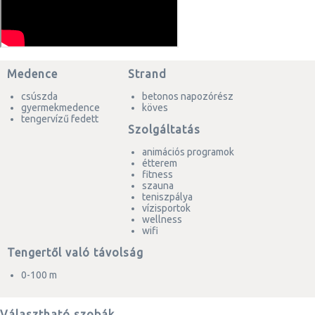
Medence
Strand
csúszda
betonos napozórész
gyermekmedence
köves
tengervízű fedett
Szolgáltatás
animációs programok
étterem
fitness
szauna
teniszpálya
vízisportok
wellness
wifi
Tengertől való távolság
0-100 m
Választható szobák