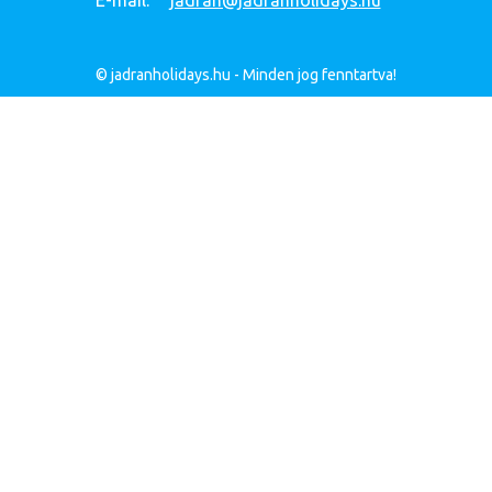
E-mail:
jadran@jadranholidays.hu
© jadranholidays.hu - Minden jog fenntartva!