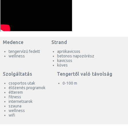
Medence
Strand
tengervízű fedett
aprókavicsos
wellness
betonos napozórész
kavicsos
köves
Szolgáltatás
Tengertől való távolság
csoportos utak
0-100 m
élőzenés programok
étterem
fitness
internetsarok
szauna
wellness
wifi