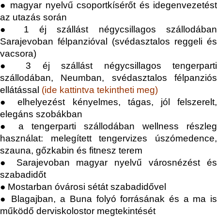
● magyar nyelvű csoportkísérőt és idegenvezetést
az utazás során
● 1 éj szállást négycsillagos szállodában
Sarajevoban félpanzióval (svédasztalos reggeli és
vacsora)
● 3 éj szállást négycsillagos tengerparti
szállodában, Neumban, svédasztalos félpanziós
ellátással
(
ide kattintva tekintheti meg
)
● elhelyezést kényelmes, tágas, jól felszerelt,
elegáns szobákban
● a tengerparti szállodában wellness részleg
használat: melegített tengervizes úszómedence,
szauna, gőzkabin és fitnesz terem
● Sarajevoban magyar nyelvű városnézést és
szabadidőt
● Mostarban óvárosi sétát szabadidővel
● Blagajban, a Buna folyó forrásának és a ma is
működő derviskolostor megtekintését