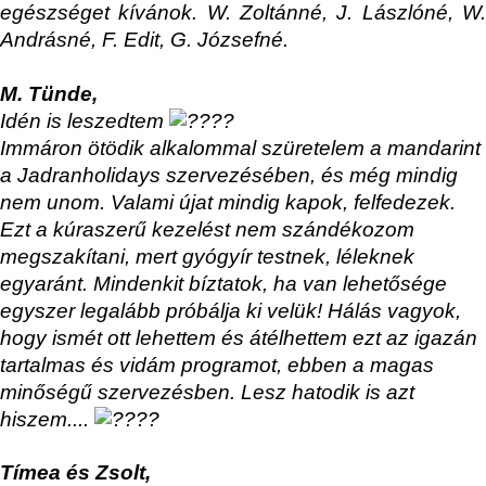
egészséget
k
ívánok. W. Zoltánné, J. Lászlóné, W
Andrásné, F. Edit, G. Józsefné.
M. Tünde,
Idén is leszedtem
Immáron ötödik alkalommal szüretelem a mandarint
a
Jadranholidays
szervezésében, és még mindig
nem unom. Valami újat mindig kapok, felfedezek.
Ezt a kúraszerű kezelést nem szándékozom
megszakítani, mert gyógyír testnek, léleknek
egyaránt. Mindenkit bíztatok, ha van lehetősége
egyszer legalább próbálja ki velük! Hálás vagyok,
hogy ismét ott lehettem és átélhettem ezt az igazán
tartalmas és vidám programot, ebben a magas
minőségű szervezésben. Lesz hatodik is azt
hiszem....
Tímea és Zsolt,