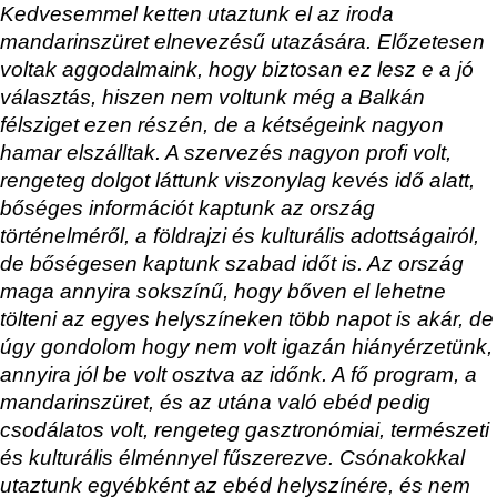
Kedvesemmel ketten utaztunk el az iroda
mandarinszüret elnevezésű utazására. Előzetesen
voltak aggodalmaink, hogy biztosan ez lesz e a jó
választás, hiszen nem voltunk még a Balkán
félsziget ezen részén, de a kétségeink nagyon
hamar elszálltak. A szervezés nagyon profi volt,
rengeteg dolgot láttunk viszonylag kevés idő alatt,
bőséges információt kaptunk az ország
történelméről, a földrajzi és kulturális adottságairól,
de bőségesen kaptunk szabad időt is. Az ország
maga annyira sokszínű, hogy bőven el lehetne
tölteni az egyes helyszíneken több napot is akár, de
úgy gondolom hogy nem volt igazán hiányérzetünk,
annyira jól be volt osztva az időnk. A fő program, a
mandarinszüret, és az utána való ebéd pedig
csodálatos volt, rengeteg gasztronómiai, természeti
és kulturális élménnyel fűszerezve. Csónakokkal
utaztunk egyébként az ebéd helyszínére, és nem