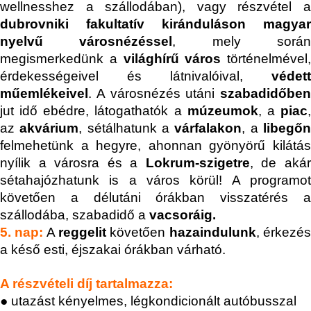
wellnesshez a szállodában), vagy részvétel a
dubrovniki fakultatív kiránduláson magyar
nyelvű városnézéssel
, mely sorá
megismerkedünk a
világhírű város
történelmével,
érdekességeivel és látnivalóival,
védett
műemlékeivel
. A városnézés utáni
szabadidőben
jut idő ebédre, látogathatók a
múzeumok
, a
piac
az
akvárium
, sétálhatunk a
várfalakon
, a
libegő
felmehetünk a hegyre, ahonnan gyönyörű kilátás
nyílik a városra és a
Lokrum-szigetre
, de aká
sétahajózhatunk is a város körül! A programot
követően a délutáni órákban visszatérés a
szállodába, szabadidő a
vacsoráig.
5. nap:
A
reggelit
követően
hazaindulunk
, érkezé
a késő esti, éjszakai órákban várható.
A részvételi díj tartalmazza:
● utazást kényelmes, légkondicionált autóbusszal