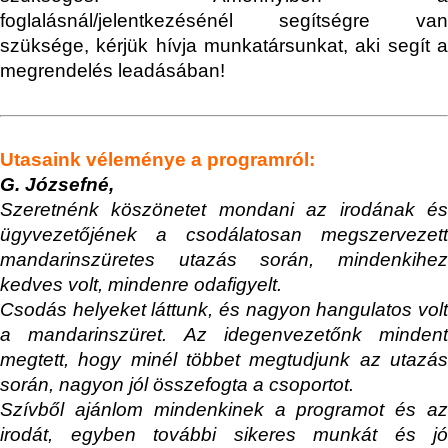
foglalásnál/jelentkezésénél segítségre van
szüksége, kérjük hívja munkatársunkat, aki segít a
megrendelés leadásában!
Utasaink véleménye a programról:
G. Józsefné,
Szeretnénk
k
öszönetet mondani az irodának é
ügyvezetőjének a csodálatosan megszervezett
mandarinszüretes utazás során, mindenkihez
kedves volt, mindenre odafigyelt.
Csodás helyeket láttunk, és nagyon hangulatos volt
a mandarinszüret. Az idegenvezetőnk mindent
megtett, hogy minél többet megtudjunk az utazás
során, nagyon jól összefogta a csoportot.
Szívből ajánlom mindenkinek a programot és az
irodát, egyben további sikeres munkát és jó