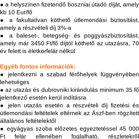
● a helyszínen fizetendő boszniai útadó díját, amely
kb 10 Eur/fő
●
a fakultatívan köthető útlemondási biztosítást
amely a részvételi díj 3%-a
●
a baleset-, betegség- és poggyászbiztosítást,
amely már 3450 Ft/fő díjtól köthető az utazásra, 70
év felett is életkorfelár nélkül
Egyéb fontos információk:
●
jelentkezni a szabad férőhelyek függvényébe
lehetséges
●
az utazás és dubrovniki kirándulás minimum 35 f
jelentkező esetén kerül indításra
● jelen utazás esetén a részvételi díj fizetési és
útlemondási feltételek eltérnek az Ászf-ben rögzített
általános feltételektől
● egyágyas szoba előzetes egyeztetéssel
45 000
Ft
felár ellenében foglalható, részletekről