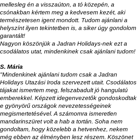
mellesleg én a visszaúton, a tó közepén, a
csónakban kértem meg a kedvesem kezét, aki
természetesen igent mondott. Tudom ajánlani a
helyszínt ilyen tekintetben is, a siker úgy gondolom
garantált!
Nagyon köszönjük a Jadran Holidays-nek ezt a
csodálatos utat, mindenkinek csak ajánlani tudom!
S. Mária
"Mindenkinek ajánlani tudom csak a Jadran
Holidays Utazási Iroda szervezett utait. Csodálatos
tájakat ismertem meg, felszabadult jó hangulatú
emberekkel. Képzett idegenvezetők gondoskodtak
e gyönyörű országok nevezetességeinek
megismertetésével. A számomra ismeretlen
mandarinszüret volt a hab a tortán. Soha nem
gondoltam, hogy közelebb a hetvenhez, nekem
még ebben az élményben lesz részem. Köszönet