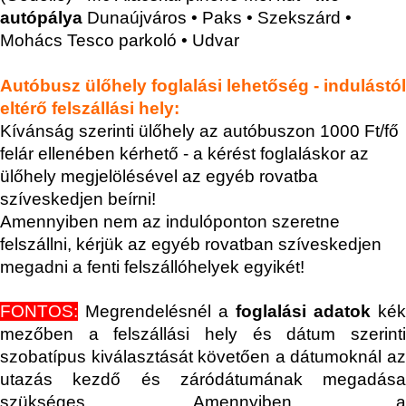
autópálya
Dunaújváros • Paks • Szekszárd •
Mohács Tesco parkoló • Udvar
Autóbusz ülőhely foglalási lehetőség - indulástól
eltérő felszállási hely:
Kívánság szerinti ülőhely az autóbuszon 1000 Ft/fő
felár ellenében kérhető - a kérést foglaláskor az
ülőhely megjelölésével az egyéb rovatba
szíveskedjen beírni!
Amennyiben nem az indulóponton szeretne
felszállni, kérjük az egyéb rovatban szíveskedjen
megadni a fenti felszállóhelyek egyikét!
FONTOS:
Megrendelésnél a
foglalási adatok
kék
mezőben a felszállási hely és dátum szerinti
szobatípus kiválasztását követően a dátumoknál az
utazás kezdő és záródátumának megadása
szükséges. Amennyiben a