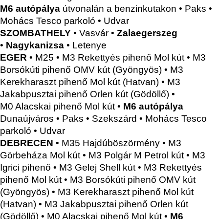
M6 autópálya
útvonalán a benzinkutakon • Paks •
Mohács Tesco parkoló • Udvar
SZOMBATHELY
• Vasvár •
Zalaegerszeg
•
Nagykanizsa
• Letenye
EGER
• M25 • M3 Rekettyés pihenő Mol kút • M3
Borsókúti pihenő OMV kút (Gyöngyös) • M3
Kerekharaszt pihenő Mol kút (Hatvan) • M3
Jakabpusztai pihenő Orlen kút (Gödöllő) •
M0 Alacskai pihenő Mol kút •
M6 autópálya
Dunaújváros • Paks • Szekszárd • Mohács Tesco
parkoló • Udvar
DEBRECEN
• M35 Hajdúböszörmény • M3
Görbeháza Mol kút • M3 Polgár M Petrol kút • M3
Igrici pihenő • M3 Gelej Shell kút • M3 Rekettyés
pihenő Mol kút • M3 Borsókúti pihenő OMV kút
(Gyöngyös) • M3 Kerekharaszt pihenő Mol kút
(Hatvan) • M3 Jakabpusztai pihenő Orlen kút
(Gödöllő) • M0 Alacskai pihenő Mol kút •
M6