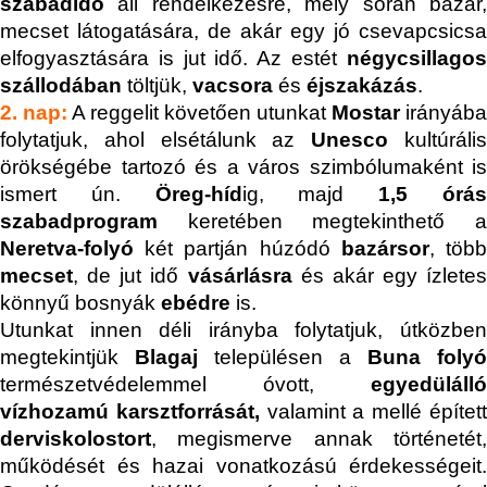
szabadidő
áll rendelkezésre, mely során bazár,
mecset látogatására, de akár egy jó csevapcsicsa
elfogyasztására is jut idő. Az estét
négycsillagos
szállodában
töltjük,
vacsora
és
éjszakázás
.
2. nap:
A reggelit követően utunkat
Mostar
irányába
folytatjuk, ahol elsétálunk az
Unesco
kultúráli
örökségébe tartozó és a város szimbólumaként is
ismert ún.
Öreg-híd
ig, majd
1,5 órá
szabadprogram
keretében megtekinthető a
Neretva-folyó
két partján húzódó
bazársor
, töb
mecset
, de jut idő
vásárlásra
és akár egy ízletes
könnyű bosnyák
ebédre
is.
Utunkat innen déli irányba folytatjuk, útközben
megtekintjük
Blagaj
településen a
Buna folyó
természetvédelemmel óvott,
egyedülálló
vízhozamú karsztforrását,
valamint a mellé építet
derviskolostort
, megismerve annak történetét,
működését és hazai vonatkozású érdekességeit.