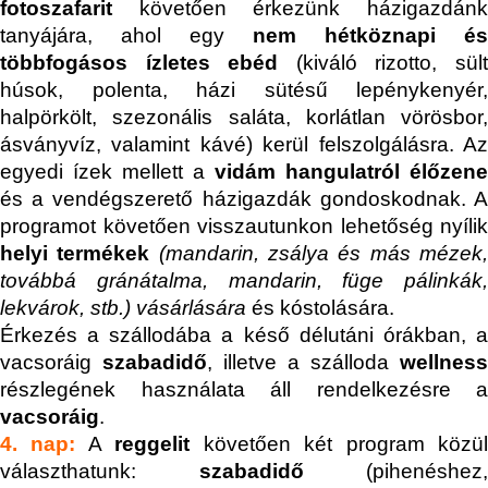
fotoszafarit
követően érkezünk házigazdánk
tanyájára, ahol egy
nem hétköznapi és
többfogásos ízletes
ebéd
(kiváló rizotto, sül
húsok, polenta, házi sütésű lepénykenyér,
halpörkölt, szezonális saláta, korlátlan vörösbor,
ásványvíz, valamint kávé)
kerül felszolgálásra
.
A
egyedi ízek mellett a
vidám hangulatról élőzene
és a vendégszerető házigazdák gondoskodnak.
A
programot követően visszautunkon lehetőség nyílik
helyi termékek
(mandarin, zsálya és más mézek
továbbá gránátalma, mandarin, füge pálinkák,
lekvárok, stb.) vásárlására
és kóstolására.
Érkezés a szállodába a késő délutáni órákban, a
vacsoráig
szabadidő
, illetve a szálloda
wellness
részlegének használata áll rendelkezésre a
vacsoráig
.
4. nap:
A
reggelit
követően két program közü
választhatunk:
szabadidő
(pihenéshez,