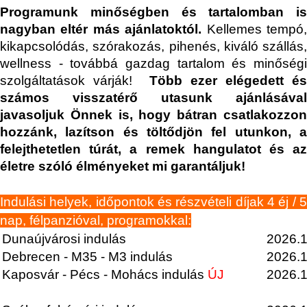
Programunk minőségben és tartalomban is
nagyban eltér más ajánlatoktól.
Kellemes tempó
kikapcsolódás, szórakozás, pihenés, kiváló szállás,
wellness - továbbá gazdag tartalom és minőségi
szolgáltatások várják!
Több ezer elégedett és
számos visszatérő utasunk ajánlásával
javasoljuk Önnek is, hogy bátran
csatlakozzon
hozzánk, lazítson és töltődjön fel utunkon, a
felejthetetlen túrát, a remek hangulatot és az
életre szóló élményeket mi garantáljuk!
Indulási helyek, időpontok és részvételi díjak 4 éj / 5
nap, félpanzióval, programokkal:
Dunaújvárosi indulás
2026.1
Debrecen - M35 - M3 indulás
2026.1
Kaposvár - Pécs - Mohács indulás
ÚJ
2026.1