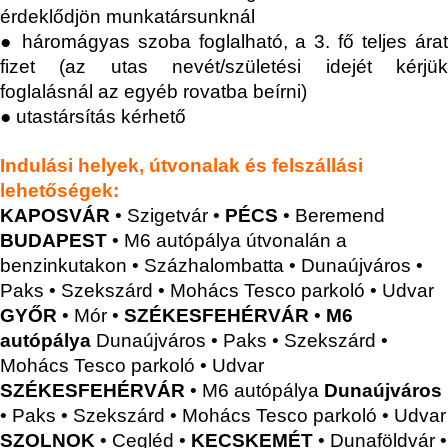
érdeklődjön munkatársunknál
● háromágyas szoba foglalható, a 3. fő teljes árat
fizet (az utas nevét/születési idejét kérjük
foglalásnál az egyéb rovatba beírni)
● utastársítás kérhető
Indulási helyek, útvonalak és felszállási
lehetőségek:
KAPOSVÁR
• Szigetvár •
PÉCS
• Beremend
BUDAPEST
• M6 autópálya útvonalán a
benzinkutakon • Százhalombatta • Dunaújváros •
Paks • Szekszárd • Mohács Tesco parkoló • Udvar
GYŐR
• Mór •
SZÉKESFEHÉRVÁR
•
M6
autópálya
Dunaújváros • Paks • Szekszárd •
Mohács Tesco parkoló • Udvar
SZÉKESFEHÉRVÁR
• M6 autópálya
Dunaújváros
• Paks • Szekszárd • Mohács Tesco parkoló • Udvar
SZOLNOK
• Cegléd •
KECSKEMÉT
•
Dunaföldvár •