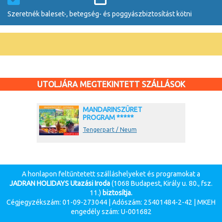
Szeretnék baleset-, betegség- és poggyászbiztosítást kötni
UTOLJÁRA MEGTEKINTETT SZÁLLÁSOK
MANDARINSZÜRET
PROGRAM *****
Tengerpart / Neum
A honlapon feltűntetett szálláshelyeket és programokat a
JADRAN HOLIDAYS Utazási Iroda
(1068 Budapest, Király u. 80., fsz.
11.)
biztosítja.
Cégjegyzékszám: 01-09-273044 | Adószám: 25401484-2-42 | MKEH
engedély szám: U-001682