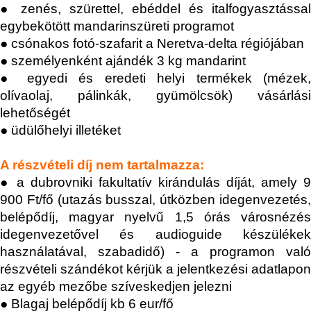
● zenés, szürettel, ebéddel és italfogyasztással
egybekötött mandarinszüreti programot
● csónakos fotó-szafarit a Neretva-delta régiójában
● személyenként ajándék 3 kg mandarint
● egyedi és eredeti helyi termékek (mézek,
olívaolaj, pálinkák, gyümölcsök) vásárlási
lehetőségét
● üdülőhelyi illetéket
A részvételi díj nem tartalmazza:
● a dubrovniki fakultatív kirándulás díját, amely
9
900 Ft/fő
(utazás busszal, útközben idegenvezetés
belépődíj, magyar nyelvű 1,5 órás városnézés
idegenvezetővel és audioguide készülékek
használatával, szabadidő) - a programon való
részvételi szándékot kérjük a jelentkezési adatlapon
az egyéb mezőbe szíveskedjen jelezni
● Blagaj belépődíj kb 6 eur/fő