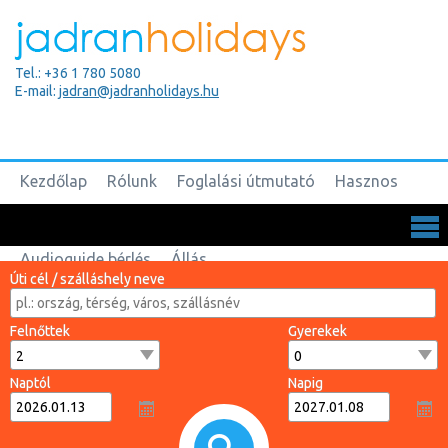
Tel.: +36 1 780 5080
E-mail:
jadran@jadranholidays.hu
Kezdőlap
Rólunk
Foglalási útmutató
Hasznos
Biztosítások
Csoportos utak
Kapcsolat
Audioguide bérlés
Állás
Úti cél / szálláshely neve
Felnőttek
Gyerekek
Naptól
Napig