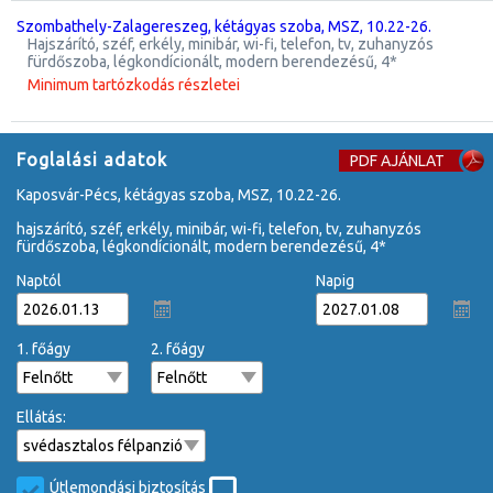
Szombathely-Zalagereszeg, kétágyas szoba, MSZ, 10.22-26.
hajszárító, széf, erkély, minibár, wi-fi, telefon, tv, zuhanyzós
fürdőszoba, légkondícionált, modern berendezésű, 4*
Minimum tartózkodás részletei
Foglalási adatok
PDF AJÁNLAT
Kaposvár-Pécs, kétágyas szoba, MSZ, 10.22-26.
hajszárító, széf, erkély, minibár, wi-fi, telefon, tv, zuhanyzós
fürdőszoba, légkondícionált, modern berendezésű, 4*
Naptól
Napig
1. főágy
2. főágy
Ellátás:
Útlemondási biztosítás