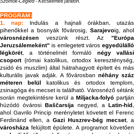
Szolnok-Cegléd - Kecskeméti járaton.
PROGRAM:
1. nap:
Indulás a hajnali órákban, utazá
pihenőkkel a bosnyák fővárosig,
Sarajevo
ig, aho
városnézésen
veszünk részt.
Az
"Európa
Jeruzsálemeként"
is emlegetett város
egyedülálló
légkörét
, a történelmét formáló
négy vallás
csoport
(római katolikus, ortodox kereszténység,
zsidó és muszlim) által hátrahagyott épített és más
kulturális javak adják. A fővárosban
néhány szá
méteren belül
katolikus és ortodox templom
zsinagóga és mecset is található. Városnéző sétánk
során megtekintésre kerül a
Miljacka-folyó
partjá
húzódó óvárosi
Baščarsija
negyed, a
Latin-híd
ahol Gavrilo Princip merényletet követett el Ferenc
Ferdinánd ellen, a
Gazi Huszrev-bég mecset
, 
városháza
felújított épülete. A programot követően