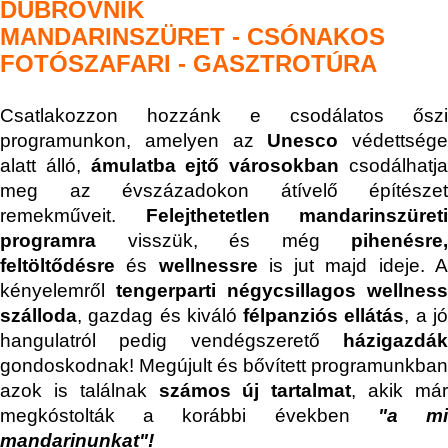
DUBROVNIK
MANDARINSZÜRET - CSÓNAKOS
FOTÓSZAFARI - GASZTROTÚRA
Csatlakozzon hozzánk e csodálatos őszi
programunkon, amelyen az
Unesco
védettsége
alatt álló,
ámulatba ejtő városokban
csodálhatj
meg az évszázadokon átívelő építészet
remekműveit.
F
elejthetetlen mandarinszüreti
programra
visszük, és még
pihenésre,
feltöltődésre
és
wellnessre
is jut majd ideje. 
kényelemről
tengerparti négycsillagos wellness
szálloda
, gazdag és kiváló
félpanziós ellátás
, a j
hangulatról pedig
vendégszerető
házigazdá
gondoskodnak!
Megújult és bővített programunkban
azok is találnak
számos új tartalmat
, akik má
megkóstolták a korábbi években
"a m
mandarinunkat"!