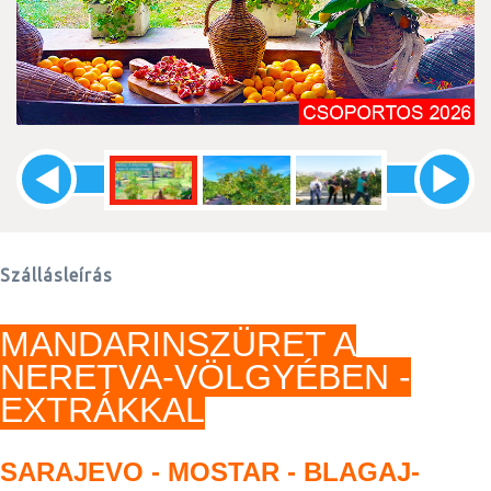
Szállásleírás
MANDARINSZÜRET A
NERETVA-VÖLGYÉBEN -
EXTRÁKKAL
SARAJEVO - MOSTAR - BLAGAJ-