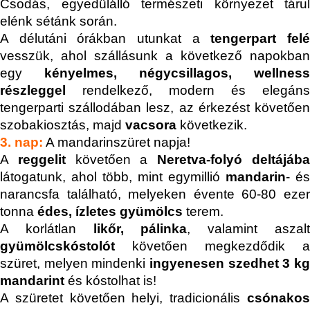
Csodás, egyedülálló természeti környezet tárul
elénk sétánk során.
A délutáni órákban utunkat a
tengerpart fel
vesszük, ahol szállásunk a következő napokban
egy
kényelmes, négycsillagos,
wellness
részleggel
rendelkező, modern és elegáns
tengerparti szállodában lesz, az érkezést követően
szobakiosztás, majd
vacsora
következik.
3. nap:
A mandarinszüret napja!
A
reggelit
követően a
Neretva-folyó deltájáb
látogatunk, ahol több, mint egymillió
mandarin
- és
narancsfa található, melyeken évente 60-80 ezer
tonna
édes, ízletes gyümölcs
terem.
A korlátlan
likőr, pálinka
, valamint aszal
gyümölcskóstolót
követően megkezdődik a
szüret, melyen mindenki
ingyenesen szedhet 3 kg
mandarint
és kóstolhat is!
A szüretet követően helyi, tradicionális
csónakos