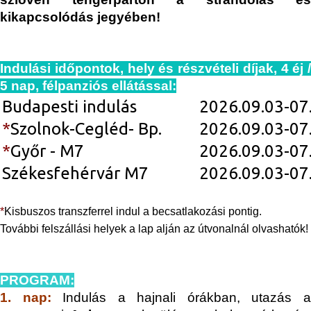
kikapcsolódás jegyében!
Indulási időpontok, hely és részvételi díjak, 4 éj /
5 nap, félpanziós ellátással:
Budapesti indulás
2026.09.03-07
*
Szolnok-Cegléd- Bp.
2026.09.03-07
*
Győr - M7
2026.09.03-07
Székesfehérvár M7
2026.09.03-07
*
Kisbuszos transzferrel indul a becsatlakozási pontig.
További felszállási helyek a lap alján az útvonalnál olvashatók!
PROGRAM:
1. nap:
Indulás a hajnali órákban, utazás 