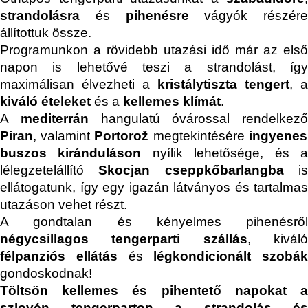
strandolásra
és
pihenésre
vágyók részére
állítottuk össze.
Programunkon a rövidebb utazási idő már az első
napon is lehetővé teszi a strandolást, így
maximálisan élvezheti a
kristálytiszta tengert
, a
kiváló ételeket
és a
kellemes klímát
.
A
mediterrán
hangulatú óvárossal rendelkező
Piran
, valamint
Portorož
megtekintésére
ingyenes
buszos kiránduláson
nyílik lehetősége, és 
lélegzetelállító
Skocjan cseppkőbarlangba
i
ellátogatunk, így egy igazán látványos és tartalmas
utazáson vehet részt.
A gondtalan és kényelmes pihenésről
négycsillagos tengerparti szállás
, kivál
félpanziós ellátás
és
légkondicionált szobák
gondoskodnak!
Töltsön kellemes és pihentető napokat a
szlovén tengerparton a strandolás és