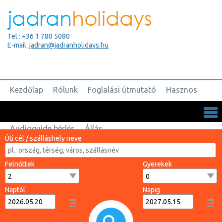
Tel.: +36 1 780 5080
E-mail:
jadran@jadranholidays.hu
Kezdőlap
Rólunk
Foglalási útmutató
Hasznos
Biztosítások
Csoportos utak
Kapcsolat
Audioguide bérlés
Állás
Úti cél / szálláshely neve
Felnőttek
Gyerekek
Naptól
Napig