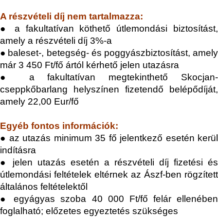
A részvételi díj nem tartalmazza:
●
a fakultatívan köthető útlemondási biztosítást
amely a részvételi díj 3%-a
●
baleset-, betegség- és poggyászbiztosítást, amel
már 3
450 F
t
/fő ártól kérhető jelen utazásra
● a fakultatívan megtekinthető Skocjan-
cseppkőbarlang helyszínen fizetendő belépődíját,
amely 22,00 Eur/fő
Egyéb fontos információk:
●
az utazás minimum 35 fő jelentkező esetén kerü
indításra
● jelen utazás esetén a részvételi díj fizetési és
útlemondási feltételek eltérnek az Ászf-ben rögzített
általános feltételektől
● e
gyágyas szoba 40 000 Ft
/fő felár ellenében
foglalható;
előzetes egyeztetés szükséges