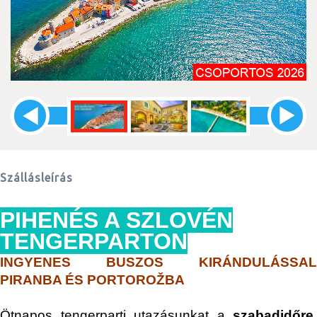
Szállásleírás
PIHENÉS A SZLOVÉN
TENGERPARTON
INGYENES BUSZOS KIRÁNDULÁSSAL
PIRANBA ÉS PORTOROŽBA
Ötnapos tengerparti utazásunkat a
szabadidőre
,