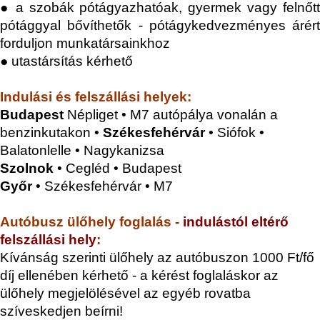
●
a szobák pótágyazhatóak, gyermek vagy felnőt
pótággyal bővíthetők - pótágykedvezményes árért
forduljon munkatársainkhoz
● utastársítás kérhető
Indulási és felszállási helyek:
Budapest
Népliget • M7 autópálya vonalán a
benzinkutakon •
Székesfehérvár
• Siófok •
Balatonlelle • Nagykanizsa
Szolnok
• Cegléd • Budapest
Győr
• Székesfehérvár • M7
Autóbusz ülőhely foglalás -
indulástól eltérő
felszállási hely
:
Kívánság szerinti ülőhely az autóbuszon 1000 Ft/fő
díj ellenében kérhető - a kérést foglaláskor az
ülőhely megjelölésével az egyéb rovatba
szíveskedjen beírni!