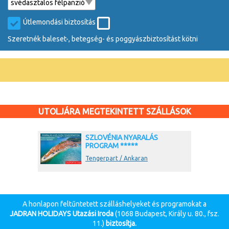
Útlemondási biztosítás
Szeretnék baleset-, betegség- és poggyászbiztosítást kötni
UTOLJÁRA MEGTEKINTETT SZÁLLÁSOK
SZLOVÉNIA NYARALÁS
PROGRAM *****
Tengerpart / Ankaran
A honlapon feltűntetett szálláshelyeket és programokat a
JADRAN HOLIDAYS Utazási Iroda
(1068 Budapest, Király u. 80., fsz.
11.)
biztosítja.