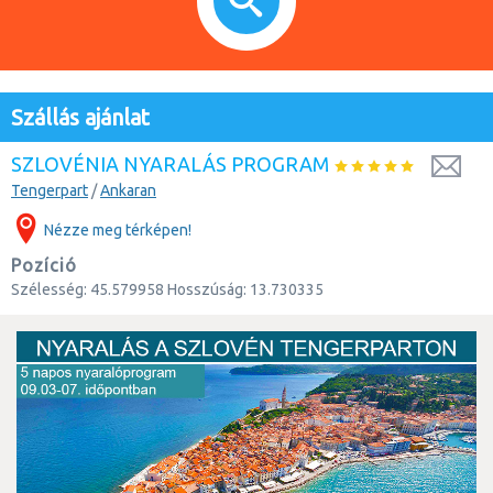
Szállás ajánlat
SZLOVÉNIA NYARALÁS PROGRAM
Tengerpart
/
Ankaran
Nézze meg térképen!
Pozíció
Szélesség:
45.579958
Hosszúság:
13.730335