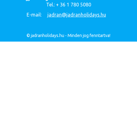
Tel.: + 36 1 780 5080
E-mail:
jadran@jadranholidays.hu
© jadranholidays.hu - Minden jog fenntartva!