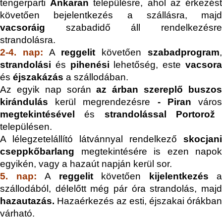
tengerparti
Ankaran
településre, ahol az érkezés
követően bejelentkezés a szállásra, majd
vacsoráig
szabadidő áll rendelkezésre
strandolásra.
2-4. nap:
A
reggelit
követően
szabadprogram
strandolási
és
pihenési
lehetőség, este
v
acsor
és
éjszakázás
a szállodában.
Az egyik nap során
az árban szereplő buszo
kirándulás
kerül megrendezésre
-
Piran
váro
megtekintésével
és
strandolással
Portorož
településen.
A lélegzetelállító látvánnyal rendelkező
skocjani
cseppkőbarlang
megtekintésére is ezen napok
egyikén, vagy a hazaút napján kerül sor.
5. nap:
A
reggelit
követően
kijelentkezés
a
szállodából, délelőtt még pár óra strandolás, majd
hazautazás.
Hazaérkezés az esti, éjszakai órákban
várható.