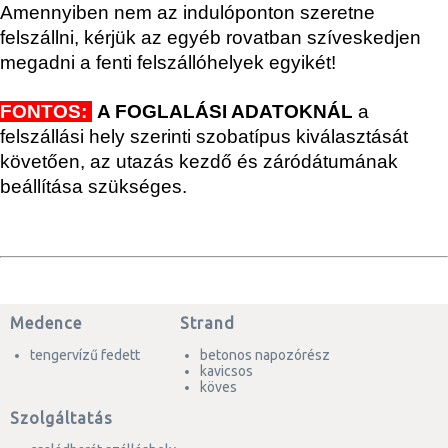
Amennyiben nem az indulóponton szeretne
felszállni, kérjük az egyéb rovatban szíveskedjen
megadni a fenti felszállóhelyek egyikét!
FONTOS:
A FOGLALÁSI ADATOKNÁL
a
felszállási hely szerinti szobatípus kiválasztását
követően, az utazás kezdő és záródátumának
beállítása szükséges.
Medence
Strand
tengervízű fedett
betonos napozórész
kavicsos
köves
Szolgáltatás