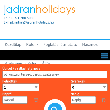
Tel.: +36 1 780 5080
E-mail:
jadran@jadranholidays.hu
Kezdőlap
Rólunk
Foglalási útmutató
Hasznos
Biztosítások
Csoportos utak
Kapcsolat
Audioguide bérlés
Állás
Úti cél / szálláshely neve
Felnőttek
Gyerekek
Naptól
Napig