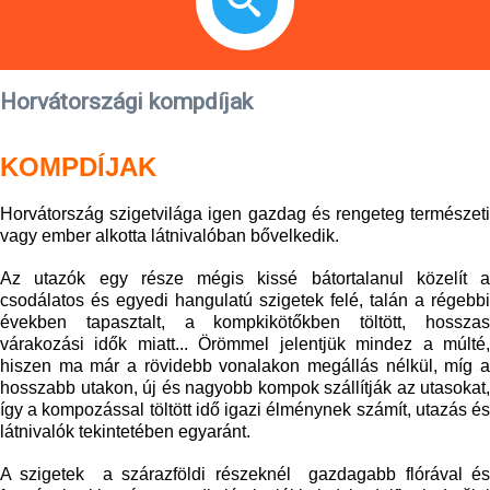
Horvátországi kompdíjak
KOMPDÍJAK
Horvátország szigetvilága igen gazdag és rengeteg természeti
vagy ember alkotta látnivalóban bővelkedik.
Az utazók egy része mégis kissé bátortalanul közelít a
csodálatos és egyedi hangulatú szigetek felé, talán a régebbi
években tapasztalt, a kompkikötőkben töltött, hosszas
várakozási idők miatt... Örömmel jelentjük mindez a múlté,
hiszen ma már a rövidebb vonalakon megállás nélkül, míg a
hosszabb utakon, új és nagyobb kompok szállítják az utasokat,
így a kompozással töltött idő igazi élménynek számít, utazás és
látnivalók tekintetében egyaránt.
A szigetek a szárazföldi részeknél gazdagabb flórával és