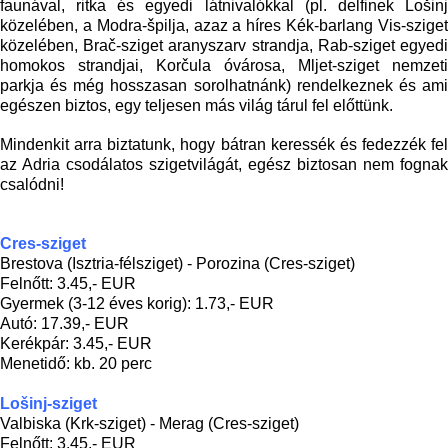
faunával, ritka és egyedi látnivalókkal (pl. delfinek Lošinj
közelében, a Modra-špilja, azaz a híres Kék-barlang Vis-sziget
közelében, Brač-sziget aranyszarv strandja, Rab-sziget egyedi
homokos strandjai, Korčula óvárosa, Mljet-sziget nemzeti
parkja és még hosszasan sorolhatnánk) rendelkeznek és ami
egészen biztos, egy teljesen más világ tárul fel előttünk.
Mindenkit arra biztatunk, hogy bátran keressék és fedezzék fel
az Adria csodálatos szigetvilágát, egész biztosan nem fognak
csalódni!
Cres-sziget
Brestova (Isztria-félsziget) - Porozina (Cres-sziget)
Felnőtt: 3.45,- EUR
Gyermek (3-12 éves korig): 1.73,- EUR
Autó: 17.39,- EUR
Kerékpár: 3.45,- EUR
Menetidő: kb. 20 perc
Lošinj-sziget
Valbiska (Krk-sziget) - Merag (Cres-sziget)
Felnőtt: 3.45,- EUR