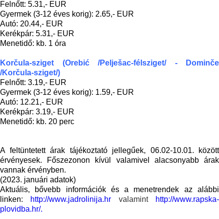
Felnőtt: 5.31,- EUR
Gyermek (3-12 éves korig): 2.65,- EUR
Autó: 20.44,- EUR
Kerékpár: 5.31,- EUR
Menetidő: kb. 1 óra
Korčula-sziget (
Orebić /Pelješac-félsziget/ - Dominče
/Korčula-sziget/)
Felnőtt: 3.19,- EUR
Gyermek (3-12 éves korig): 1.59,- EUR
Autó: 12.21,- EUR
Kerékpár: 3.19,- EUR
Menetidő: kb. 20 perc
A feltüntetett árak tájékoztató jellegűek, 06.02-10.01. között
érvényesek. Főszezonon kívül valamivel alacsonyabb árak
vannak érvényben.
(2023. januári adatok)
Aktuális, bővebb információk és a menetrendek az alábbi
linken:
http://www.jadrolinija.hr
valamint
http://www.rapska
plovidba.hr/.