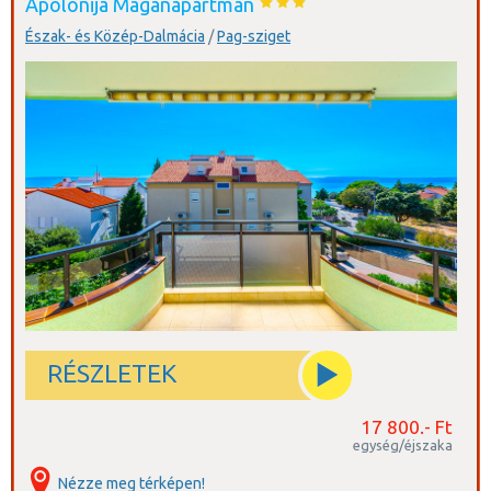
Apolonija Magánapartman
Észak- és Közép-Dalmácia
/
Pag-sziget
RÉSZLETEK
17 800.- Ft
egység/éjszaka
Nézze meg térképen!