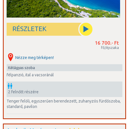
RÉSZLETEK
16 700.- Ft
fő/éjszaka
Nézze meg térképen!
kétágyas szoba
félpanzió, ital a vacsoránál
2 felnőtt részére
tenger felöli, egyszerűen berendezett, zuhanyzós fürdőszoba,
standard, pavilon