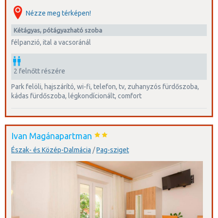
Nézze meg térképen!
kétágyas, pótágyazható szoba
félpanzió, ital a vacsoránál
2 felnőtt részére
park felöli, hajszárító, wi-fi, telefon, tv, zuhanyzós fürdőszoba,
kádas fürdőszoba, légkondícionált, comfort
Ivan Magánapartman
Észak- és Közép-Dalmácia
/
Pag-sziget