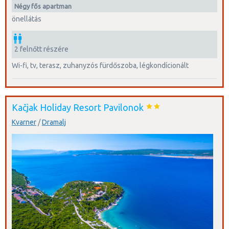
négy fős apartman
önellátás
2 felnőtt részére
wi-fi, tv, terasz, zuhanyzós fürdőszoba, légkondícionált
Kačjak Holiday Resort Pavilonok
Kvarner
/
Dramalj