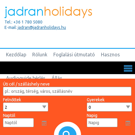
Tel.: +36 1 780 5080
E-mail:
jadran@jadranholidays.hu
Kezdőlap
Rólunk
Foglalási útmutató
Hasznos
Biztosítások
Csoportos utak
Kapcsolat
Audioguide bérlés
Állás
Úti cél / szálláshely neve
Felnőttek
Gyerekek
Naptól
Napig