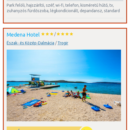
park felöli, hajszárító, széf, wi-fi, telefon, kisméretű hűtő, tv,
zuhanyzós fürdőszoba, légkondícionált, depandansz, standard
Medena Hotel
/
Észak- és Közép-Dalmácia
/
Trogir