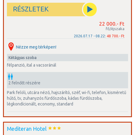
RÉSZLETEK
22 000.- Ft
fő/éjszaka
2026.07.17 - 08.22:
48 700.- Ft
Nézze meg térképen!
kétágyas szoba
félpanzió, ital a vacsoránál
2 felnőtt részére
park felöli, utcára néző, hajszárító, széf, wi-fi, telefon, kisméretű
hűtő, tv, zuhanyzós fürdőszoba, kádas fürdőszoba,
légkondícionált, economy, standard
Mediteran Hotel