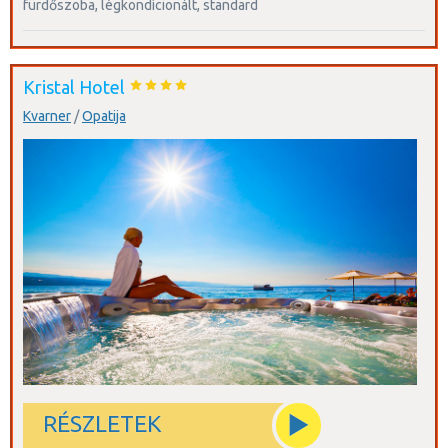
fürdőszoba, légkondícionált, standard
Kristal Hotel
Kvarner
/
Opatija
RÉSZLETEK