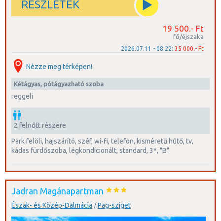
RÉSZLETEK
19 500.- Ft
fő/éjszaka
2026.07.11 - 08.22:
35 000.- Ft
Nézze meg térképen!
kétágyas, pótágyazható szoba
reggeli
2 felnőtt részére
park felöli, hajszárító, széf, wi-fi, telefon, kisméretű hűtő, tv,
kádas fürdőszoba, légkondícionált, standard, 3*, "B"
Jadran Magánapartman
Észak- és Közép-Dalmácia
/
Pag-sziget