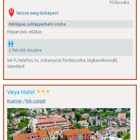
fő/éjszaka
Nézze meg térképen!
kétágyas, pótágyazható szoba
félpanziós ellátás
2 felnőtt részére
wi-fi, telefon, tv, zuhanyzós fürdőszoba, légkondícionált,
standard
Veya Hotel
Kvarner
/
Krk-sziget