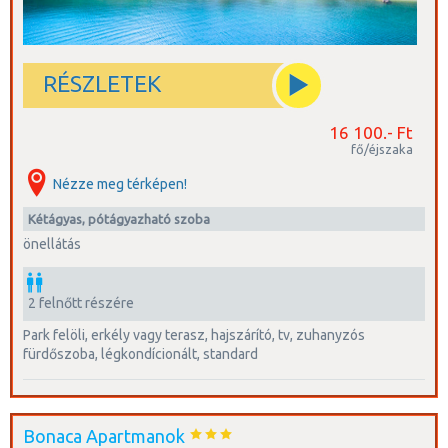
RÉSZLETEK
16 100.- Ft
fő/éjszaka
Nézze meg térképen!
kétágyas, pótágyazható szoba
önellátás
2 felnőtt részére
park felöli, erkély vagy terasz, hajszárító, tv, zuhanyzós
fürdőszoba, légkondícionált, standard
Bonaca Apartmanok