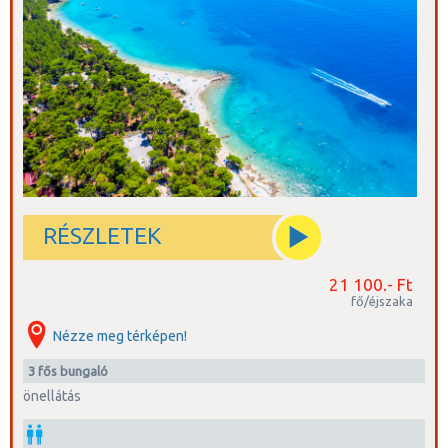
RÉSZLETEK
21 100.- Ft
fő/éjszaka
Nézze meg térképen!
3 fős bungaló
önellátás