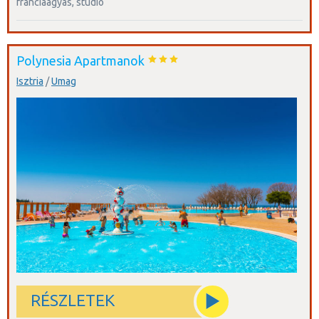
franciaágyas, studio
Polynesia Apartmanok
Isztria
/
Umag
RÉSZLETEK