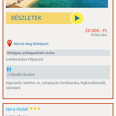
RÉSZLETEK
20 000.- Ft
fő/éjszaka
Nézze meg térképen!
kétágyas, pótágyazható szoba
svédasztalos félpanzió
2 felnőtt részére
hajszárító, telefon, tv, zuhanyzós fürdőszoba, légkondícionált,
standard
Istra Hotel