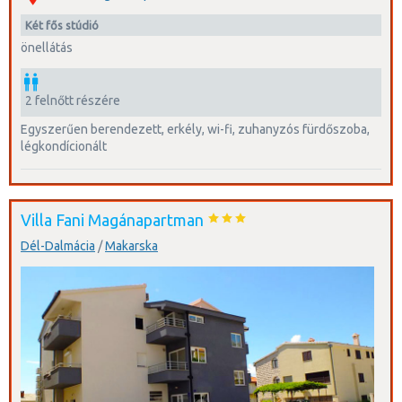
két fős stúdió
önellátás
2 felnőtt részére
egyszerűen berendezett, erkély, wi-fi, zuhanyzós fürdőszoba,
légkondícionált
Villa Fani Magánapartman
Dél-Dalmácia
/
Makarska