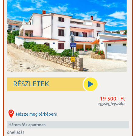
RÉSZLETEK
19 500.- Ft
egység/éjszaka
Nézze meg térképen!
három fős apartman
önellátás