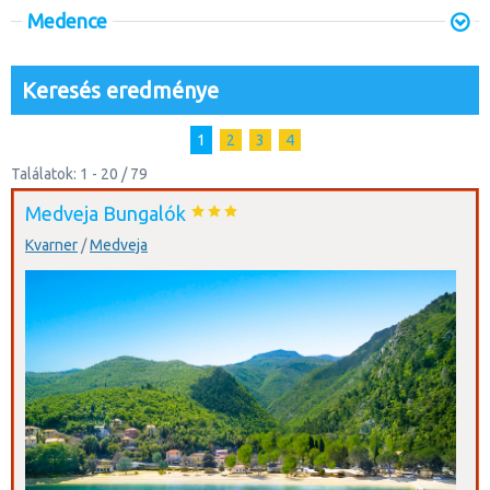
Medence
Keresés eredménye
1
2
3
4
Találatok: 1 - 20 / 79
Medveja Bungalók
Kvarner
/
Medveja