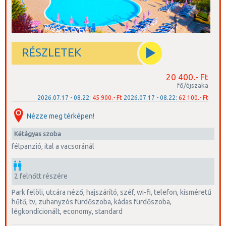
RÉSZLETEK
20 400.- Ft
fő/éjszaka
2026.07.17 - 08.22:
45 900.- Ft
2026.07.17 - 08.22:
62 100.- Ft
Nézze meg térképen!
kétágyas szoba
félpanzió, ital a vacsoránál
2 felnőtt részére
park felöli, utcára néző, hajszárító, széf, wi-fi, telefon, kisméretű
hűtő, tv, zuhanyzós fürdőszoba, kádas fürdőszoba,
légkondícionált, economy, standard