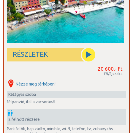
RÉSZLETEK
20 600.- Ft
fő/éjszaka
Nézze meg térképen!
kétágyas szoba
félpanzió, ital a vacsoránál
2 felnőtt részére
park felöli, hajszárító, minibár, wi-fi, telefon, tv, zuhanyzós