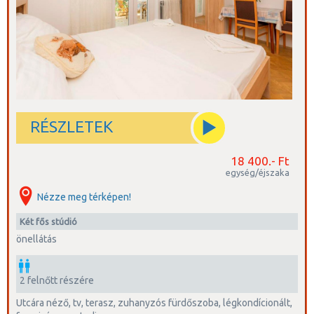
RÉSZLETEK
18 400.- Ft
egység/éjszaka
Nézze meg térképen!
két fős stúdió
önellátás
2 felnőtt részére
utcára néző, tv, terasz, zuhanyzós fürdőszoba, légkondícionált,