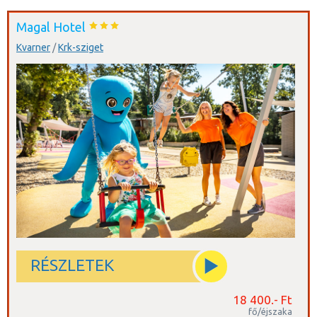
Magal Hotel
Kvarner
/
Krk-sziget
RÉSZLETEK
18 400.- Ft
fő/éjszaka