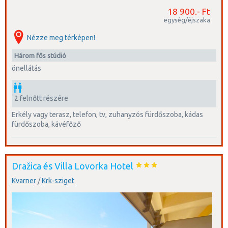
18 900.- Ft
egység/éjszaka
Nézze meg térképen!
három fős stúdió
önellátás
2 felnőtt részére
erkély vagy terasz, telefon, tv, zuhanyzós fürdőszoba, kádas
fürdőszoba, kávéfőző
Dražica és Villa Lovorka Hotel
Kvarner
/
Krk-sziget