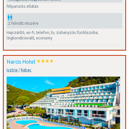
félpanziós ellátás
2 felnőtt részére
hajszárító, wi-fi, telefon, tv, zuhanyzós fürdőszoba,
légkondícionált, economy
Narcis Hotel
Isztria
/
Rabac