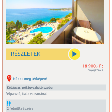
RÉSZLETEK
18 900.- Ft
fő/éjszaka
Nézze meg térképen!
kétágyas, pótágyazható szoba
félpanzió, ital a vacsoránál
2 felnőtt részére