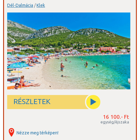
Dél-Dalmácia
/
Klek
RÉSZLETEK
16 100.- Ft
egység/éjszaka
Nézze meg térképen!