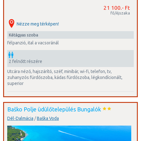
21 100.- Ft
fő/éjszaka
Nézze meg térképen!
kétágyas szoba
félpanzió, ital a vacsoránál
2 felnőtt részére
utcára néző, hajszárító, széf, minibár, wi-fi, telefon, tv,
zuhanyzós fürdőszoba, kádas fürdőszoba, légkondícionált,
superior
Baško Polje üdülőtelepülés Bungalók
Dél-Dalmácia
/
Baška Voda