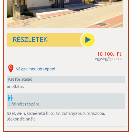
RÉSZLETEK
18 100.- Ft
egység/éjszaka
Nézze meg térképen!
két fős stúdió
önellátás
2 felnőtt részére
széf, wi-fi, kisméretű hűtő, tv, zuhanyzós fürdőszoba,
légkondícionált