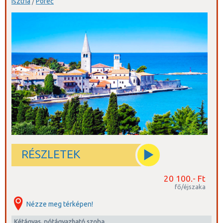
Isztria
/
Poreč
RÉSZLETEK
20 100.- Ft
fő/éjszaka
Nézze meg térképen!
kétágyas, pótágyazható szoba