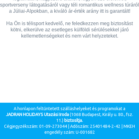
sportverseny látogatásáról vagy téli romantikus wellness túráról
a Júliai-Alpokban, a kiváló ár-érték arány itt is garantált!
Ha Ön is télisport kedvelő, ne feledkezzen meg biztosítást
kötni, elkerülve az esetleges külföldi sérülésekkel járó
kellemetlenségeket és nem várt helyzeteket.
A honlapon feltűntetett szálláshelyeket és programokat a
JADRAN HOLIDAYS Utazási Iroda
(1068 Budapest, Király u. 80., fsz.
11.)
biztosítja.
Cégjegyzékszám: 01-09-273044 | Adószám: 25401484-2-42 | MKEH
engedély szám: U-001682