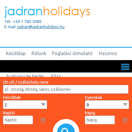
Tel.: +36 1 780 5080
E-mail:
jadran@jadranholidays.hu
Kezdőlap
Rólunk
Foglalási útmutató
Hasznos
Biztosítások
Csoportos utak
Kapcsolat
Audioguide bérlés
Állás
Úti cél / szálláshely neve
Felnőttek
Gyerekek
Naptól
Napig