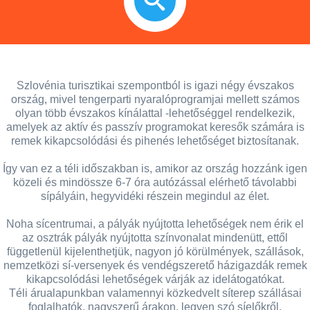
Szlovénia turisztikai szempontból is igazi négy évszakos
ország, mivel tengerparti nyaralóprogramjai mellett számos
olyan több évszakos kínálattal -lehetőséggel rendelkezik,
amelyek az aktív és passzív programokat keresők számára is
remek kikapcsolódási és pihenés lehetőséget biztosítanak.
Így van ez a téli időszakban is, amikor az ország hozzánk igen
közeli és mindössze 6-7 óra autózással elérhető távolabbi
sípályáin, hegyvidéki részein megindul az élet.
Noha sícentrumai, a pályák nyújtotta lehetőségek nem érik el
az osztrák pályák nyújtotta színvonalat mindenütt, ettől
függetlenül kijelenthetjük, nagyon jó körülmények, szállások,
nemzetközi sí-versenyek és vendégszerető házigazdák remek
kikapcsolódási lehetőségek várják az idelátogatókat.
Téli árualapunkban valamennyi közkedvelt síterep szállásai
foglalhatók, nagyszerű árakon, legyen szó síelőkről,