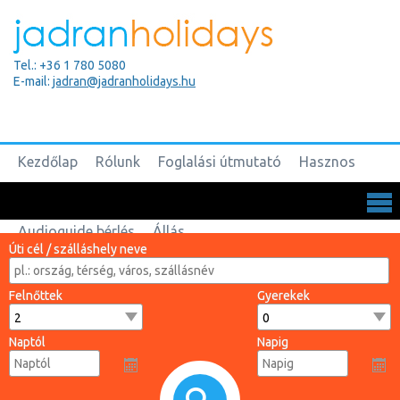
Tel.: +36 1 780 5080
E-mail:
jadran@jadranholidays.hu
Kezdőlap
Rólunk
Foglalási útmutató
Hasznos
Biztosítások
Csoportos utak
Kapcsolat
Audioguide bérlés
Állás
Úti cél / szálláshely neve
Felnőttek
Gyerekek
Naptól
Napig