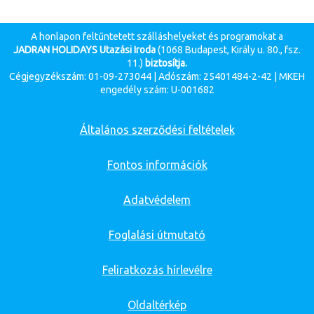
A honlapon feltűntetett szálláshelyeket és programokat a
JADRAN HOLIDAYS Utazási Iroda
(1068 Budapest, Király u. 80., fsz.
11.)
biztosítja.
Cégjegyzékszám: 01-09-273044 | Adószám: 25401484-2-42 | MKEH
engedély szám: U-001682
Általános szerződési feltételek
Fontos információk
Adatvédelem
Foglalási útmutató
Feliratkozás hírlevélre
Oldaltérkép