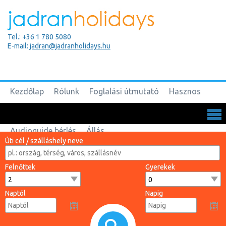
Tel.: +36 1 780 5080
E-mail:
jadran@jadranholidays.hu
Kezdőlap
Rólunk
Foglalási útmutató
Hasznos
Biztosítások
Csoportos utak
Kapcsolat
Audioguide bérlés
Állás
Úti cél / szálláshely neve
Felnőttek
Gyerekek
Naptól
Napig