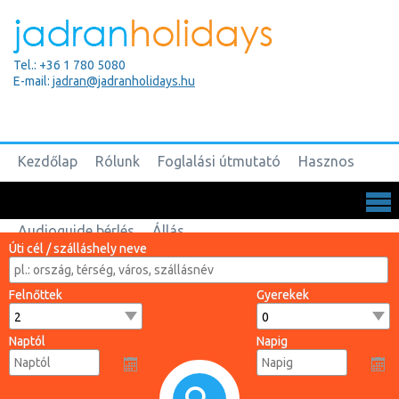
Tel.: +36 1 780 5080
E-mail:
jadran@jadranholidays.hu
Kezdőlap
Rólunk
Foglalási útmutató
Hasznos
Biztosítások
Csoportos utak
Kapcsolat
Audioguide bérlés
Állás
Úti cél / szálláshely neve
Felnőttek
Gyerekek
Naptól
Napig