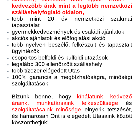
kedvezőbb árak mint a legtöbb nemzetközi
szálláshelyfoglaló oldalon,
több mint 20 év nemzetközi szakmai
tapasztalat
gyermekkedvezmények és családi ajánlatok
akciós ajánlatok és előfoglalási akció
több nyelven beszélő, felkészült és tapasztalt
ügyintézők
csoportos belföldi és külföldi utazások
legalább 300 ellenőrzött szálláshely
több tízezer elégedett Utas
100% garancia a megbízhatóságra, minőségi
szolgáltatások
Bízunk benne, hogy
kínálatunk,
kedvező
áraink,
munkatársaink felkészültsége
és
szolgáltatásaink
minősége
elnyerik tetszését
és hamarosan Önt is elégedett Utasaink között
köszönthetjük!