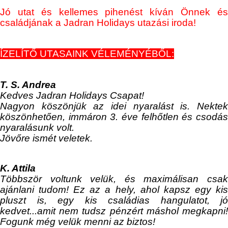
Jó utat és kellemes pihenést kíván Önnek és
családjának a Jadran Holidays utazási iroda!
ÍZELÍTŐ UTASAINK VÉLEMÉNYÉBŐL:
T. S. Andrea
Kedves Jadran Holidays Csapat!
Nagyon köszönjük az idei nyaralást is. Nektek
köszönhetően, immáron 3. éve felhőtlen és csodás
nyaralásunk volt.
Jövőre ismét veletek.
K. Attila
Többször voltunk velük, és maximálisan csak
ajánlani tudom! Ez az a hely, ahol kapsz egy kis
pluszt
is, egy kis családias hangulatot, jó
kedvet...amit nem tudsz pénzért máshol megkapni!
Fogunk még velük menni az biztos!