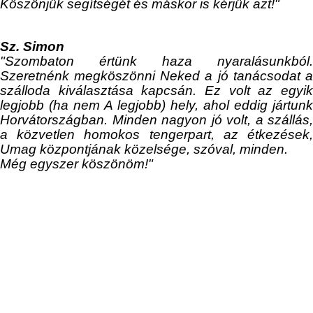
K
öszönjü
k
segítségét és máskor is
k
érjü
k
azt!"
Sz. Simon
"Szombaton értünk haza nyaralásunkból.
Szeretnénk megköszönni Neked a jó tanácsodat a
szálloda kiválasztása kapcsán. Ez volt az egyik
legjobb (ha nem A legjobb) hely, ahol eddig jártunk
Horvátországban. Minden nagyon jó volt, a szállás,
a
k
özvetlen homokos tengerpart, az étkezések
Umag
k
özpontjának
k
özelsége, szóval, minden.
Még egyszer
k
öszönöm!"