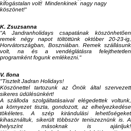
kifogástalan volt! Mindenkinek nagy nagy
köszönet!"
K. Zsuzsanna
"A Jandranholidays csapatának köszönhetően
remek négy napot töltöttünk október 20-23-ig,
Horvátországban, Boszniában. Remek szállásunk
volt, na és a vendéglátásra felejthetetlen
programként fogunk emlékezni."
V. Ilona
"Tisztelt
Jadran Holidays!
K
öszönettel tartozunk az Önö
k
által
szervezet
sikeres üdülésünkért!
A szálloda szolgáltatásaival elégedettek voltunk,
a
k
örnyezet tiszta, gondozott, az elhelyezkedés
tö
k
életes. A szép kirándulási lehetőségeket
kihasználtuk, sikerült többször teniszeznünk is. A
helyszínt másoknak is ajánljuk!