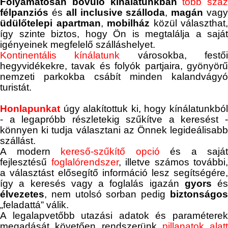
Folyamatosan bővülő kínálatunkban
több száz
félpanziós
és
all inclusive szálloda
,
magán
vag
üdülőtelepi apartman
,
mobilház
közül választhat,
így szinte biztos, hogy Ön is megtalálja a saját
igényeinek megfelelő szálláshelyet.
Kontinentális kínálatunk
városokba,
festő
hegyvidékekre, tavak és folyók partjaira, gyönyörű
nemzeti parkokba csábít minden kalandvágyó
turistát.
Honlapunkat
úgy alakítottuk ki, hogy kínálatunkbó
- a legapróbb részletekig szűkítve a keresést -
könnyen ki tudja választani az Önnek legideálisabb
szállást.
A modern
kereső-szűkítő opció
és a
saját
fejlesztésű
foglalórendszer
, illetve számos további,
a választást elősegítő információ lesz segítségére,
így a keresés vagy a foglalás igazán
gyors
és
élvezetes
, nem utolsó sorban pedig
biztonságos
„feladattá” válik.
A legalapvetőbb utazási adatok és paraméterek
megadását követően rendszerünk
pillanatok alatt