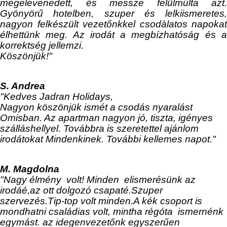
megelevenedett, és messze felülmúlta azt.
Gyönyörű hotelben, szuper és lelkiismeretes,
nagyon felkészült vezetőnkkel csodàlatos napokat
élhettünk meg. Az irodát a megbízhatóság és a
korrektség jellemzi.
Köszönjük!"
S. Andrea
"Kedves Jadran Holidays,
Nagyon köszönjük ismét a csodás nyaralást
Omisban. Az apartman nagyon jó, tiszta, igényes
szálláshellyel. Továbbra is szeretettel ajánlom
irodátokat Mindenkinek. További kellemes napot."
M. Magdolna
"Nagy élmény volt! Minden elismerésünk az
irodáé,az ott dolgozó csapaté.Szuper
szervezés.Tip-top volt minden.A kék csoport is
mondhatni családias volt, mintha régóta ismernénk
egymást. az idegenvezetőnk egyszerűen