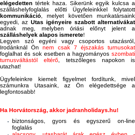
elégedetten
tértek haza. Sikerünk egyik kulcsa a
szálláshelyfoglalás előtti Ügyfeleinkkel folytatott
kommunikáció
, melyet követően munkatársaink
egyedi, az
Utas igényeire szabott alternatívákat
adnak meg, melyben óriási előnyt jelent a
szálláshelyek alapos ismerete
!
Legyen szó egyéni vagy csoportos utazásról,
Irodánknál Ön
nem csak 7 éjszakás turnusoka
foglalhat és sok esetben a hagyományos
szombati
turnusváltástól eltérő
, tetszőleges napokon is
utazhat!
Ügyfeleinkre kiemelt figyelmet fordítunk, mivel
számunkra Utasaink, az Ön elégedettsége a
legfontosabb!
Ha Horvátország, akkor jadranholidays.hu!
biztonságos, gyors és egyszerű on-line
foglalás
alacsony, utasbarát árak egész évben -