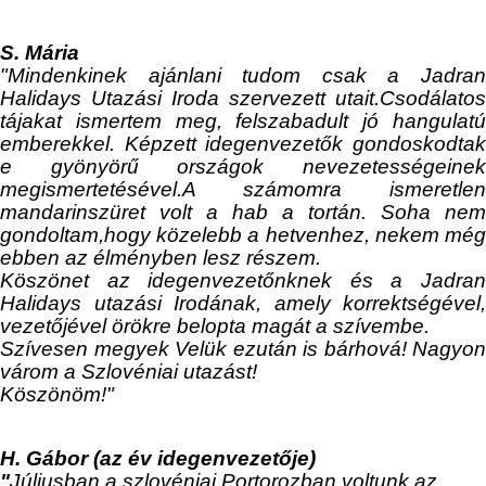
S. Mária
"Mindenkinek ajánlani tudom csak a Jadran
Halidays Utazási Iroda szervezett utait.Csodálatos
tájakat ismertem meg, felszabadult jó hangulatú
emberekkel. Képzett idegenvezetők gondoskodtak
e gyönyörű országok nevezetességeinek
megismertetésével.A számomra ismeretlen
mandarinszüret volt a hab a tortán. Soha nem
gondoltam,hogy közelebb a hetvenhez, nekem még
ebben az élményben lesz részem.
Köszönet az idegenvezetőnknek és a Jadran
Halidays utazási Irodának, amely korrektségével,
vezetőjével örökre belopta magát a szívembe.
Szívesen megyek Velük ezután is bárhová! Nagyon
várom a Szlovéniai utazást!
Köszönöm!"
H. Gábor (az év idegenvezetője)
"
Júliusban a szlovéniai Portorozban voltunk az