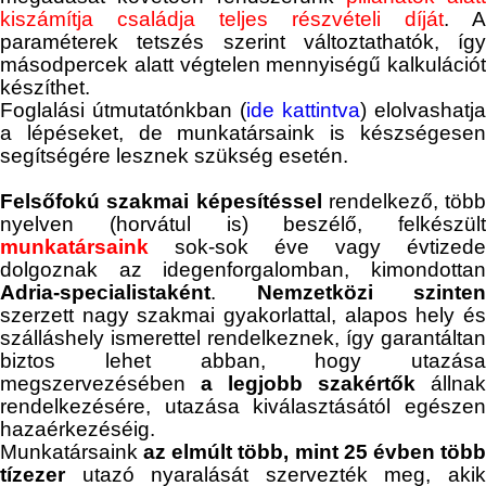
kiszámítja családja teljes részvételi díját
. A
paraméterek tetszés szerint változtathatók, így
másodpercek alatt végtelen mennyiségű kalkulációt
készíthet.
Foglalási útmutatónkban (
ide kattintva
) elolvashatja
a lépéseket, de munkatársaink is készségesen
segítségére lesznek szükség esetén.
Felsőfokú szakmai képesítéssel
rendelkező, több
nyelven (horvátul is) beszélő, felkészült
munkatársaink
sok-sok éve vagy évtizede
dolgoznak az idegenforgalomban, kimondottan
Adria-specialistaként
.
Nemzetközi szinten
szerzett nagy szakmai gyakorlattal, alapos hely és
szálláshely ismerettel rendelkeznek, így garantáltan
biztos lehet abban, hogy utazása
megszervezésében
a legjobb szakértők
állnak
rendelkezésére, utazása kiválasztásától egészen
hazaérkezéséig.
Munkatársaink
az elmúlt több, mint 25 évben töb
tízezer
utazó nyaralását szervezték meg, akik