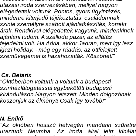
utazási iroda szervezésében, mellyel nagyon
elégedettek voltunk. Pontos, gyors ügyintézés,
mindenre kiterjedő tájékoztatás, családomnak
szinte személyre szabott ajánlatkészítés, korrekt
árak. Rendkívül elégedettek vagyunk, mindenkinek
ajánlani tudom. A szálloda pazar, az ellátás
fejedelmi volt. Ha Adria, akkor Jadran, mert így lesz
igazi holiday. - még egy ráadás, az ottfelejtett
szemüvegemet is hazahozatták. Köszönet!"
Cs. Betarix
"Októberben voltunk a voltunk a budapesti
színházlátogatással egybekötött budapesti
kiránduláson.Nagyon tetszett. Minden dolgozónak
köszönjük az élményt! Csak így tovább!"
N. Enikő
"Az októberi hosszú hétvégén mandarin szüretre
utaztunk Neumba. Az iroda által leírt kínálat