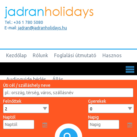
Tel.: +36 1 780 5080
E-mail:
jadran@jadranholidays.hu
Kezdőlap
Rólunk
Foglalási útmutató
Hasznos
Biztosítások
Csoportos utak
Kapcsolat
Audioguide bérlés
Állás
Úti cél / szálláshely neve
Felnőttek
Gyerekek
Naptól
Napig