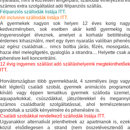
nyaralást, mint a közvetlen tengerparti, szállodai elhelyezést és
számos extra szolgáltatást adó félpanziós szállás.
Félpanziós szállodák listája ITT.
All inclusive szállodák listája ITT.
A gyermekek nagyon sok helyen 12 éves korig nagy
kedvezményben, sok esetben akár kettő gyermekig is
ingyenességet élveznek, amelyet a korhatár betöltéséig
érdemes kihasználni, mert egy ilyen nyaralás valóban pihenés
az egész családnak… nincs boltba járás, főzés, mosogatás,
hazai étel melegítgetés, gyaloglás a strandra… Helyette csak a
pihenésre kell koncentrálni.
12 évig ingyenes szállást adó szálláshelyeink megtekinthetőek
ITT.
Horvátországban több gyermekbarát, 4 személyes (egy vagy
két légterű) családi szobát, gyermek animációs programot
kínáló vagy éppen tematikus gyermek szálloda üzemel,
aquaparkokkal, csúszdákkal, játszóterekkel és megannyi
számos családbarát szolgáltatással, ahol természetesen
gondoltak a szülők kényelmére és pihenésére is.
Családi szobákkal rendelkező szállodák listája ITT.
Ugyanakkor alternatívát jelenthetnek az apartmanok is, ezek
közül elsődlegesen a strand (nem összetévesztendő a