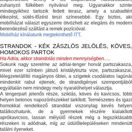
zuhanyzó fülkében nyilvánul meg. Ugyanakkor szinte
mindegyikhez tartozik fedett terasz, amely a szabadtéri
étkezést, sütés-főzést teszi színesebbé. Egy biztos, aki
mobilházat választ egyszerre ötvözheti az elegáns és modern
berendezésű szállást a remek pozícióval.
Mobilház kínálatunk megtekinthető ITT.
STRANDOK - KÉK ZÁSZLÓS JELÖLÉS, KÖVES,
HOMOKOS PARTOK
Ha Adria, akkor strandolás minden mennyiségben….
Sokunk nagy szerelme az adriai-tenger horvát partszakasza,
mivel ezer színben játszó kristálytiszta vize, partszakaszai,
lélegzetelállító magányos öblei, a szigetek csodálatos lagúnái
mindenkit rabul ejtenek, de strandigényei szempontjából
egyáltalán nem mindegy mely nyaralóhelyet választja.
A tengerpart jelenős része, sziklás, köves és kavicsos, több
helyen betonos napozórészekkel tarkított. Természetes és igazi
homokkal rendelkező stranddal viszonylag kevés helyen
találkozhatunk, de a gyermekek részére kialakított
aprókavicsos, lassan mélyülő részek még a legsziklásabb
részeken is adódnak, míg az üdülőtelepüléseken mindenütt
találni ilyeneket.