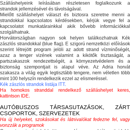
Szálláshelyeink leírásában részletesen foglalkozunk a
strandok jellemzésével és távolságával.
Mielőtt szálláshelyet választ és biztosra szeretne menni a
strandokkal kapcsolatos kérdésekben, kérjük vegye fel a
kapcsolatot munkatárainkkal akik bővebb információkkal
szolgálhatnak.
Horvátországban nagyon sok helyen találkozhatnak Kék
zászlós strandokkal (blue flag). E szigorú nemzetközi előírások
szerint létrejött program jelöli az adott strand vízminőségét,
azaz a tenger vizének valamint a kikötők tisztaságát, a
partszakaszok rendezettségét, a környezetvédelem és a
biztonság szempontjait is alapul véve. Az Adria horvát
szakasza a világ egyik legtisztább tengere, nem véletlen több
mint 100 helyszín rendelkezik ezzel az elismeréssel.
Kék zászlós strandok listája ITT.
Ha homokos stranddal rendelkező szálláshelyet keres,
kattintson IDE.
AUTÓBUSZOS TÁRSASUTAZÁSOK, ZÁRT
CSOPORTOK, SZERVEZETEK
Ha új helyeket, szokásokat és látnivalókat fedezne fel, vagy
vonzzák a programok