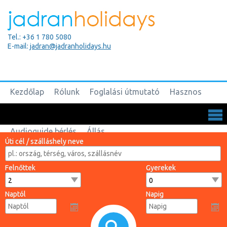
Tel.: +36 1 780 5080
E-mail:
jadran@jadranholidays.hu
Kezdőlap
Rólunk
Foglalási útmutató
Hasznos
Biztosítások
Csoportos utak
Kapcsolat
Audioguide bérlés
Állás
Úti cél / szálláshely neve
Felnőttek
Gyerekek
Naptól
Napig