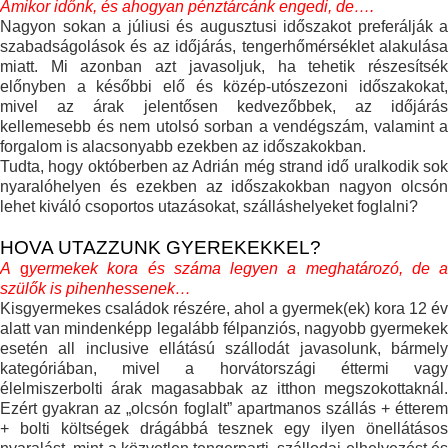
Amikor időnk, és ahogyan pénztárcánk engedi, de….
Nagyon sokan a júliusi és augusztusi időszakot preferálják a
szabadságolások és az időjárás, tengerhőmérséklet alakulása
miatt. Mi azonban azt javasoljuk, ha tehetik részesítsék
előnyben a későbbi elő és közép-utószezoni időszakokat,
mivel az árak jelentősen kedvezőbbek, az időjárás
kellemesebb és nem utolsó sorban a vendégszám, valamint a
forgalom is alacsonyabb ezekben az időszakokban.
Tudta, hogy októberben az Adrián még strand idő uralkodik sok
nyaralóhelyen és ezekben az időszakokban nagyon olcsón
lehet kiváló csoportos utazásokat, szálláshelyeket foglalni?
HOVA UTAZZUNK GYEREKEKKEL?
A
g
yermekek kora és száma legyen a meghatározó, de 
szülők is pihenhessenek…
Kisgyermekes családok részére, ahol a gyermek(ek) kora 12 év
alatt van mindenképp legalább félpanziós, nagyobb gyermekek
esetén all inclusive ellátású szállodát javasolunk, bármely
kategóriában, mivel a horvátországi éttermi vagy
élelmiszerbolti árak magasabbak az itthon megszokottaknál.
Ezért gyakran az „olcsón foglalt” apartmanos szállás + étterem
+ bolti költségek drágábbá tesznek egy ilyen önellátásos