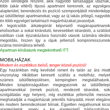
Azon vendégek részére, akik nagyobb társasággal utaznak,
több (akár eltérő) típusú apartmant keresnek, az egységes
alapterület, berendezés és pozíció szempontjából mindenképp
az üdülőtelepi apartmanokat, vagy az új lakás jellegű, nagyobb
és több egységet tartalmazó magánházakat javasoljuk.
A legolcsóbb árkategóriát képviselő magánapartmanok
elsősorban a sokat kiránduló, kevesebbet strandoló, a szállást
valóban csak éjszakázásra használó utasok számára ideális
megoldás, hiszen így a rájuk jellemző kompromisszumok
száma minimálisra tehető.
Apartman-kínálatunk megtekinthető ITT.
MOBILHÁZAK
Modern és esztétikus belső, tenger közeli pozíció!
Egy hazánkban még kevésbé ismert és talán az ára miatt
viszonylag ritkábban keresett szállás a mobilház, melyet
számos üdülőtelepülésen, kempingben megtalálhatunk.
Minden tulajdonságukban megegyeznek az üdülőtelepi
apartmanokkal (remek pozíció, rendezett strandok, sok
szolgáltatás egy helyen), míg esztétikai jellemzőik messze
meghaladják a magánházak jelentős hányadát, mivel elegáns
és modern berendezéssel bírnak. Egyetlen negatívumuk kicsi
alapterületük, amely a kis alapterületű hálószobában,