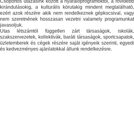
Csoportos utazásink között a nyaralóprogramoktól, a rövidebb
kirándulásokig, a kulturális körutakig mindent megtalálható,
ezért azok részére akik nem rendelkeznek gépkocsival, vagy
nem szeretnének hosszasan vezetni valamely programunkat
javasoljuk.
Utas létszámtól független zárt társaságok, iskolák,
szakszervezetek, kollektívák, baráti társaságok, sportcsapatok,
üzletemberek és cégek részére saját igényeik szerinti, egyedi
és kedvezményes ajánlatokkal állunk rendelkezésre.