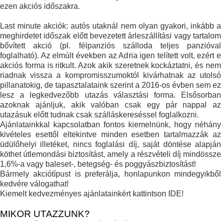
ezen akciós időszakra.
Last minute akciók: autós utaknál nem olyan gyakori, inkább a
meghirdetet időszak előtt bevezetett árleszállítási vagy tartalom
bővített akció (pl. félpanziós szálloda teljes panzióval
foglalható). Az elmúlt években az Adria igen telített volt, ezért e
akciós forma is ritkult. Azok akik szeretnek kockáztatni, és nem
riadnak vissza a kompromisszumoktól kivárhatnak az utolsó
pillanatokig, de tapasztalataink szerint a 2016-os évben sem ez
lesz a legkedvezőbb utazás választási forma. Elsősorban
azoknak ajánljuk, akik valóban csak egy pár nappal az
utazásuk előtt tudnak csak szálláskereséssel foglalkozni.
Ajánlatainkkal kapcsolatban fontos kiemelnünk, hogy néhány
kivételes esettől eltekintve minden esetben tartalmazzák az
üdülőhelyi illetéket, nincs foglalási díj, saját döntése alapján
köthet útlemondási biztosítást, amely a részvételi díj mindössze
1,6%-a vagy baleset-, betegség- és poggyászbiztosítást!
Bármely akciótípust is preferálja, honlapunkon mindegyikből
kedvére válogathat!
Kiemelt kedvezményes ajánlatainkért kattintson IDE!
MIKOR UTAZZUNK?