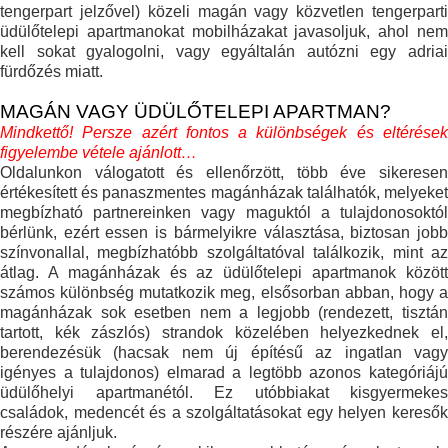
tengerpart jelzővel) közeli magán vagy közvetlen tengerparti
üdülőtelepi apartmanokat mobilházakat javasoljuk, ahol nem
kell sokat gyalogolni, vagy egyáltalán autózni egy adriai
fürdőzés miatt.
MAGÁN VAGY ÜDÜLŐTELEPI APARTMAN?
Mindkettő! Persze azért fontos a különbségek és eltérések
figyelembe vétele ajánlott…
Oldalunkon válogatott és ellenőrzött, több éve sikeresen
értékesített és panaszmentes magánházak találhatók, melyeket
megbízható partnereinken vagy maguktól a tulajdonosoktól
bérlünk, ezért essen is bármelyikre választása, biztosan jobb
színvonallal, megbízhatóbb szolgáltatóval találkozik, mint az
átlag. A magánházak és az üdülőtelepi apartmanok között
számos különbség mutatkozik meg, elsősorban abban, hogy a
magánházak sok esetben nem a legjobb (rendezett, tisztán
tartott, kék zászlós) strandok közelében helyezkednek el,
berendezésük (hacsak nem új építésű az ingatlan vagy
igényes a tulajdonos) elmarad a legtöbb azonos kategóriájú
üdülőhelyi apartmanétól. Ez utóbbiakat kisgyermekes
családok, medencét és a szolgáltatásokat egy helyen keresők
részére ajánljuk.