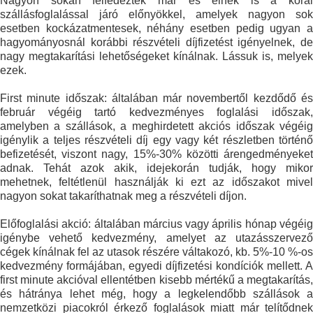
Nagyon sokan felfedezték már és élnek is a korai
szállásfoglalással járó előnyökkel, amelyek nagyon sok
esetben kockázatmentesek, néhány esetben pedig ugyan a
hagyományosnál korábbi részvételi díjfizetést igényelnek, de
nagy megtakarítási lehetőségeket kínálnak. Lássuk is, melyek
ezek.
First minute időszak: általában már novembertől kezdődő és
február végéig tartó kedvezményes foglalási időszak,
amelyben a szállások, a meghirdetett akciós időszak végéig
igénylik a teljes részvételi díj egy vagy két részletben történő
befizetését, viszont nagy, 15%-30% közötti árengedményeket
adnak. Tehát azok akik, idejekorán tudják, hogy mikor
mehetnek, feltétlenül használják ki ezt az időszakot mivel
nagyon sokat takaríthatnak meg a részvételi díjon.
Előfoglalási akció: általában március vagy április hónap végéig
igénybe vehető kedvezmény, amelyet az utazásszervező
cégek kínálnak fel az utasok részére váltakozó, kb. 5%-10 %-os
kedvezmény formájában, egyedi díjfizetési kondíciók mellett. A
first minute akcióval ellentétben kisebb mértékű a megtakarítás,
és hátránya lehet még, hogy a legkelendőbb szállások a
nemzetközi piacokról érkező foglalások miatt már telítődnek