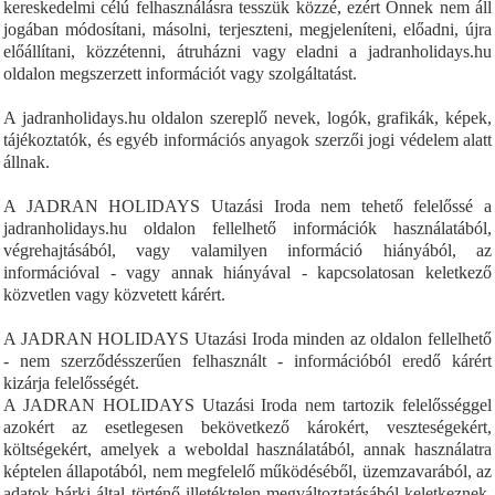
kereskedelmi célú felhasználásra tesszük közzé, ezért Önnek nem áll
jogában
módosítani, másolni, terjeszteni, megjeleníteni, előadni, újra
előállítani, közzétenni, átruházni vagy eladni
a jadranholidays.hu
oldalon megszerzett információt vagy szolgáltatást.
A jadranholidays.hu oldalon szereplő nevek, logók, grafikák, képek,
tájékoztatók, és egyéb információs anyagok szerzői jogi védelem alatt
állnak.
A JADRAN HOLIDAYS Utazási Iroda nem tehető felelőssé a
jadranholidays.hu oldalon fellelhető információk használatából,
végrehajtásából, vagy valamilyen információ hiányából, az
információval - vagy annak hiányával - kapcsolatosan keletkező
közvetlen vagy közvetett kárért.
A JADRAN HOLIDAYS Utazási Iroda minden az oldalon fellelhető
- nem szerződésszerűen felhasznált - információból eredő kárért
kizárja felelősségét.
A JADRAN HOLIDAYS Utazási Iroda nem tartozik felelősséggel
azokért az esetlegesen bekövetkező károkért, veszteségekért,
költségekért, amelyek a weboldal használatából, annak használatra
képtelen állapotából, nem megfelelő működéséből, üzemzavarából, az
adatok bárki által történő illetéktelen megváltoztatásából keletkeznek,