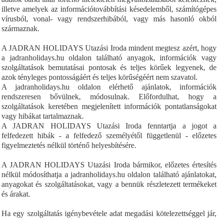
illetve amelyek az információtovábbítási késedelemből, számítógépes
vírusból, vonal- vagy rendszerhibából, vagy más hasonló okból
származnak.
A JADRAN HOLIDAYS Utazási Iroda mindent megtesz azért, hogy
a jadranholidays.hu oldalon található anyagok, információk vagy
szolgáltatások bemutatásai pontosak és teljes körűek legyenek, de
azok tényleges pontosságáért és teljes körűségéért nem szavatol.
A jadranholidays.hu oldalon elérhető ajánlatok, információk
rendszeresen bővülnek, módosulnak. Előfordulhat, hogy a
szolgáltatások keretében megjelenített információk pontatlanságokat
vagy hibákat tartalmaznak.
A JADRAN HOLIDAYS Utazási Iroda fenntartja a jogot a
felfedezett hibák - a felfedező személyétől függetlenül - előzetes
figyelmeztetés nélkül történő helyesbítésére.
A JADRAN HOLIDAYS Utazási Iroda bármikor, előzetes értesítés
nélkül módosíthatja a jadranholidays.hu oldalon található ajánlatokat,
anyagokat és szolgáltatásokat, vagy a bennük részletezett termékeket
és árakat.
Ha egy szolgáltatás igénybevétele adat megadási kötelezettséggel jár,