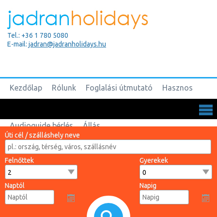
Tel.: +36 1 780 5080
E-mail:
jadran@jadranholidays.hu
Kezdőlap
Rólunk
Foglalási útmutató
Hasznos
Biztosítások
Csoportos utak
Kapcsolat
Audioguide bérlés
Állás
Úti cél / szálláshely neve
Felnőttek
Gyerekek
Naptól
Napig