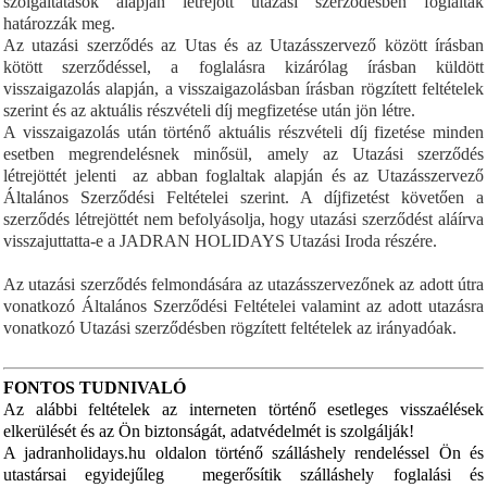
szolgáltatások alapján létrejött utazási szerződésben foglaltak
határozzák meg.
Az utazási szerződés az Utas és az Utazásszervező között írásban
kötött szerződéssel, a foglalásra kizárólag írásban küldött
visszaigazolás alapján, a visszaigazolásban írásban rögzített feltételek
szerint és az aktuális részvételi díj megfizetése után jön létre.
A visszaigazolás után történő aktuális részvételi díj fizetése minden
esetben megrendelésnek minősül, amely az Utazási szerződés
létrejöttét jelenti az abban foglaltak alapján és az Utazásszervező
Általános Szerződési Feltételei szerint.
A díjfizetést követően a
szerződés létrejöttét nem befolyásolja, hogy utazási szerződést aláírva
visszajuttatta-e a JADRAN HOLIDAYS Utazási Iroda részére.
Az utazási szerződés felmondására az utazásszervezőnek az adott útra
vonatkozó Általános Szerződési Feltételei valamint az adott utazásra
vonatkozó Utazási szerződésben rögzített feltételek az irányadóak.
FONTOS TUDNIVALÓ
Az alábbi feltételek az interneten történő esetleges visszaélések
elkerülését és az Ön biztonságát, adatvédelmét is szolgálják!
A jadranholidays.hu oldalon történő szálláshely rendeléssel Ön és
utastársai egyidejűleg megerősítik szálláshely foglalási és