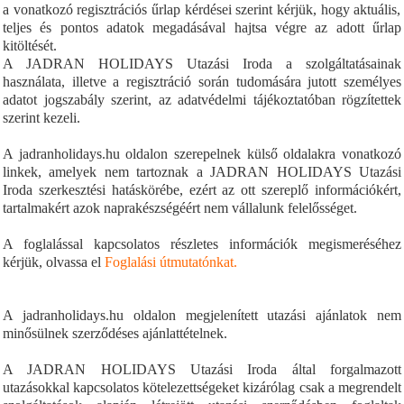
a vonatkozó regisztrációs űrlap kérdései szerint kérjük, hogy aktuális,
teljes és pontos adatok megadásával hajtsa végre az adott űrlap
kitöltését.
A JADRAN HOLIDAYS Utazási Iroda a szolgáltatásainak
használata, illetve a regisztráció során tudomására jutott személyes
adatot jogszabály szerint,
az
adatvédelmi tájékoztatóban
rögzítettek
szerint kezeli.
A jadranholidays.hu oldalon szerepelnek külső oldalakra vonatkozó
linkek, amelyek nem tartoznak a JADRAN HOLIDAYS Utazási
Iroda szerkesztési hatáskörébe, ezért az ott szereplő információkért,
tartalmakért azok naprakészségéért nem vállalunk felelősséget.
A foglalással kapcsolatos részletes információk megismeréséhez
kérjük, olvassa el
Foglalási útmutatónkat.
A jadranholidays.hu oldalon megjelenített utazási ajánlatok nem
minősülnek szerződéses ajánlattételnek.
A JADRAN HOLIDAYS Utazási Iroda által forgalmazott
utazásokkal kapcsolatos kötelezettségeket kizárólag csak a megrendelt