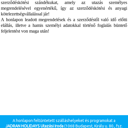
szerződéskötési szándékukat, amely az utazás személyes
megrendelésével egyenértékű, így az szerződéskötési és anyagi
kötelezettségvállalással jár!
A honlapon leadott megrendelések és a szerződéstől való idő előtti
elállás, illetve a hamis személyi adatokkal történő foglalás büntető
feljelentést von maga után!
A honlapon feltűntetett szálláshelyeket és programokat a
JADRAN HOLIDAYS Utazási Iroda
(1068 Budapest, Király u. 80., fsz.