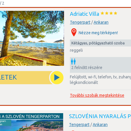
/ 2
Adriatic Villa
Tengerpart
/
Ankaran
Nézze meg térképen!
kétágyas, pótágyazható szoba
reggeli
2 felnőtt részére
LETEK
felújított, wi-fi, telefon, tv, zuhanyzós fürdőszoba,
légkondícionált
További szobák megtekintése
SZLOVÉNIA NYARALÁS 
Tengerpart
/
Ankaran