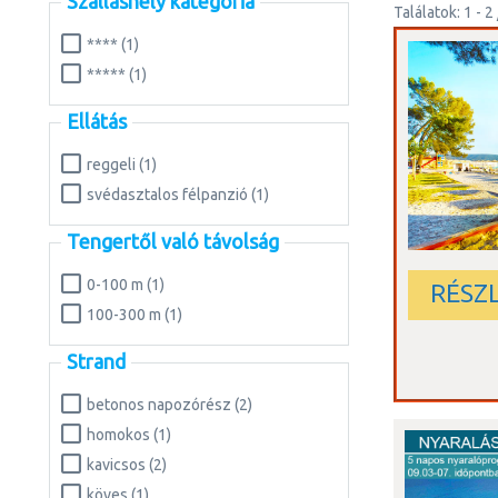
Szálláshely kategória
Találatok: 1 - 2 
**** (1)
***** (1)
Ellátás
reggeli (1)
svédasztalos félpanzió (1)
Tengertől való távolság
0-100 m (1)
RÉSZ
100-300 m (1)
Strand
betonos napozórész (2)
homokos (1)
kavicsos (2)
köves (1)