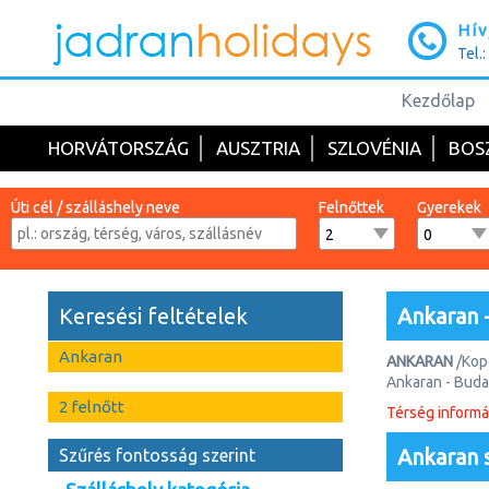
Hív
Tel.
Kezdőlap
HORVÁTORSZÁG
AUSZTRIA
SZLOVÉNIA
BOS
Úti cél / szálláshely neve
Felnőttek
Gyerekek
Keresési feltételek
Ankaran 
Ankaran
ANKARAN
/Kope
Ankaran - Buda
2 felnőtt
Térség informá
A szlovén és o
Csendes, nyugod
Ankaran s
Szűrés fontosság szerint