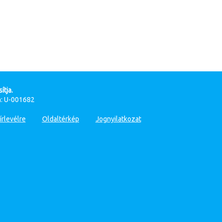
ítja.
: U-001682
írlevélre
Oldaltérkép
Jognyilatkozat