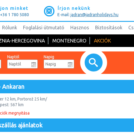
jon minket
Írjon nekünk
: +36 1 780 5080
E-mail:
jadran@jadranholidays.hu
Rólunk
Foglalási útmutató
Hasznos
Biztosítások
Cs
ZNIA-HERCEGOVINA
MONTENEGRO
AKCIÓK
Naptól
Napig
- Ankaran
r 12 km, Portorož 25 km/
pest: 567 km
ciók megnyitása
lasz határ közelében helyezkedik. A szlovén tengerpart mentén húzódó 
t település. Családi nyaralások ideális helyszíne.
zállás ajánlatok