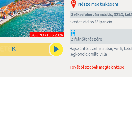
Nézze meg térképen!
Székesfehérvári indulás, SZLO, két
svédasztalos félpanzió
2 felnőtt részére
LETEK
hajszárító, széf, minibár, wi-fi, telefon, tv, zuhanyzós fürdőszoba,
légkondícionált, villa
További szobák megtekintése