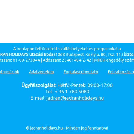
A honlapon feltűntetett szálláshelyeket és programokat a
RAN HOLIDAYS Utazási Iroda
(1068 Budapest, Király u. 80., fsz. 11.)
biztos
szám: 01-09-273044 | Adószám: 25401484-2-42 | MKEH engedély szám
nformációk
Adatvédelem
Foglalási útmutató
Feliratkozás h
Ügyfélszolgálat:
Hétfő-Péntek: 09:00-17:00
Tel.: + 36 1 780 5080
E-mail:
jadran@jadranholidays.hu
© jadranholidays.hu - Minden jog fenntartva!