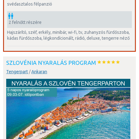
svédasztalos félpanzió
2 felnőtt részére
hajszárító, széf, erkély, minibár, wi-fi, tv, zuhanyzós fürdőszoba,
kádas fürdőszoba, légkondícionált, rádió, deluxe, tengerre néző
SZLOVÉNIA NYARALÁS PROGRAM
Tengerpart
/
Ankaran