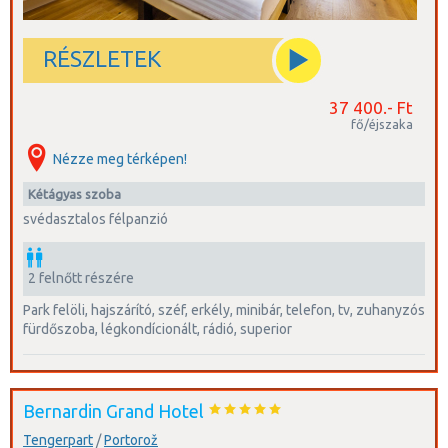
RÉSZLETEK
37 400.- Ft
fő/éjszaka
Nézze meg térképen!
kétágyas szoba
svédasztalos félpanzió
2 felnőtt részére
park felöli, hajszárító, széf, erkély, minibár, telefon, tv, zuhanyzós
fürdőszoba, légkondícionált, rádió, superior
Bernardin Grand Hotel
Tengerpart
/
Portorož