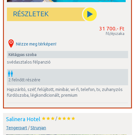
RÉSZLETEK
31 700.- Ft
fő/éjszaka
Nézze meg térképen!
kétágyas szoba
svédasztalos félpanzió
2 felnőtt részére
hajszárító, széf, felújított, minibár, wi-fi, telefon, tv, zuhanyzós
fürdőszoba, légkondícionált, premium
Salinera Hotel
/
Tengerpart
/
Strunjan