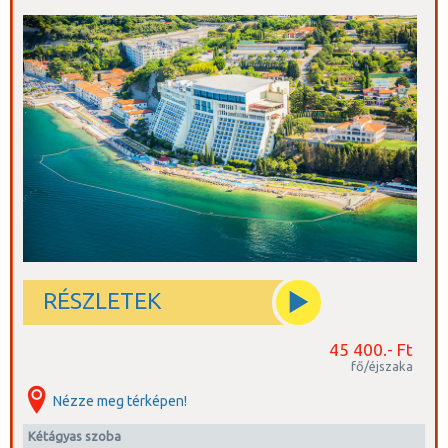
RÉSZLETEK
45 400.- Ft
fő/éjszaka
Nézze meg térképen!
kétágyas szoba