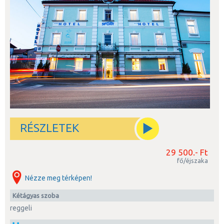
RÉSZLETEK
29 500.- Ft
fő/éjszaka
Nézze meg térképen!
kétágyas szoba
reggeli