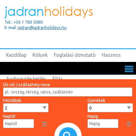
Tel.: +36 1 780 5080
E-mail:
jadran@jadranholidays.hu
Kezdőlap
Rólunk
Foglalási útmutató
Hasznos
Biztosítások
Csoportos utak
Kapcsolat
Audioguide bérlés
Állás
Úti cél / szálláshely neve
Felnőttek
Gyerekek
Naptól
Napig