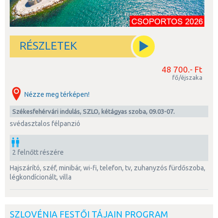
RÉSZLETEK
48 700.- Ft
fő/éjszaka
Nézze meg térképen!
Székesfehérvári indulás, SZLO, kétágyas szoba, 09.03-07.
svédasztalos félpanzió
2 felnőtt részére
hajszárító, széf, minibár, wi-fi, telefon, tv, zuhanyzós fürdőszoba,
légkondícionált, villa
SZLOVÉNIA FESTŐI TÁJAIN PROGRAM