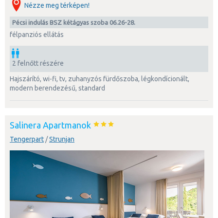
Nézze meg térképen!
Pécsi indulás BSZ kétágyas szoba 06.26-28.
félpanziós ellátás
2 felnőtt részére
hajszárító, wi-fi, tv, zuhanyzós fürdőszoba, légkondícionált,
modern berendezésű, standard
Salinera Apartmanok
Tengerpart
/
Strunjan