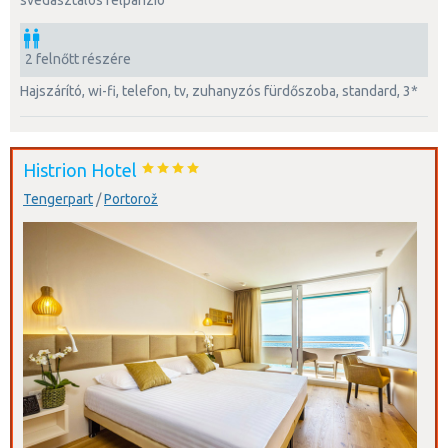
svédasztalos félpanzió
2 felnőtt részére
hajszárító, wi-fi, telefon, tv, zuhanyzós fürdőszoba, standard, 3*
Histrion Hotel
Tengerpart
/
Portorož