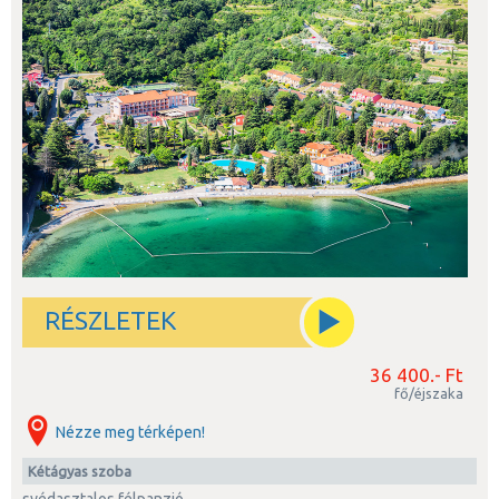
RÉSZLETEK
36 400.- Ft
fő/éjszaka
Nézze meg térképen!
kétágyas szoba