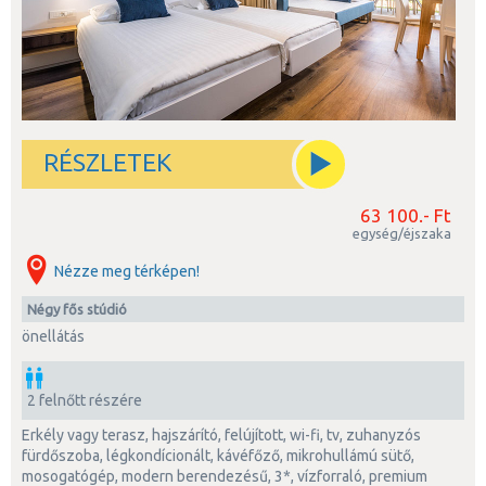
RÉSZLETEK
63 100.- Ft
egység/éjszaka
Nézze meg térképen!
négy fős stúdió
önellátás
2 felnőtt részére
erkély vagy terasz, hajszárító, felújított, wi-fi, tv, zuhanyzós
fürdőszoba, légkondícionált, kávéfőző, mikrohullámú sütő,
mosogatógép, modern berendezésű, 3*, vízforraló, premium