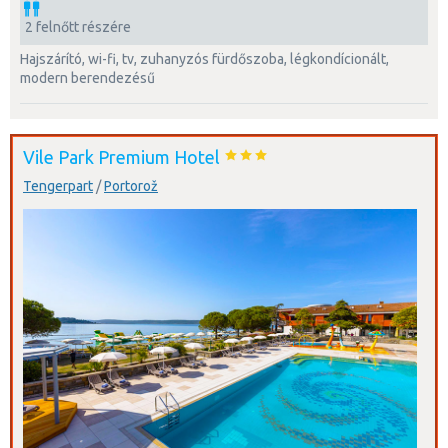
2 felnőtt részére
hajszárító, wi-fi, tv, zuhanyzós fürdőszoba, légkondícionált,
modern berendezésű
Vile Park Premium Hotel
Tengerpart
/
Portorož