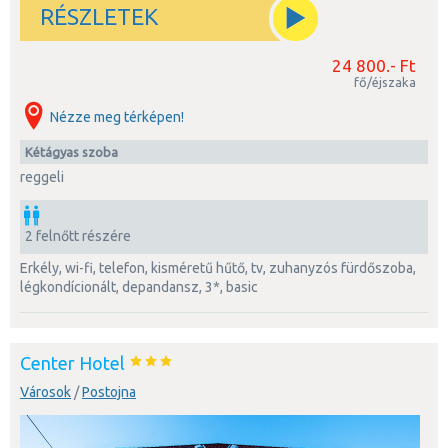
RÉSZLETEK
24 800.- Ft
fő/éjszaka
Nézze meg térképen!
kétágyas szoba
reggeli
2 felnőtt részére
erkély, wi-fi, telefon, kisméretű hűtő, tv, zuhanyzós fürdőszoba,
légkondícionált, depandansz, 3*, basic
Center Hotel
Városok
/
Postojna