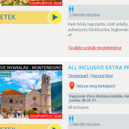
2 felnőtt részére
LETEK
park felöli, hajszárító, széf, erkély, wi-fi, kisméretű hűtő, tv,
zuhanyzós fürdőszoba, légkondíc
4*
További szobák megtekintése
ALL INCLUSIVE EXTRA 
Tengerpart
/
Herceg Novi
Nézze meg térképen!
Kaposvár-Pécs-Mohácsi indulás, MAL, kétágyas erkélyes park felőli
szoba, 06.15-21.
all inclusive
2 felnőtt részére