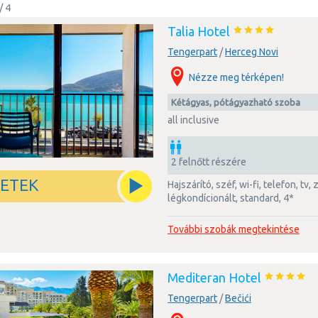
/ 4
Talia Hotel
Tengerpart
/
Herceg Novi
Nézze meg térképen!
kétágyas, pótágyazható szoba
all inclusive
2 felnőtt részére
LETEK
hajszárító, széf, wi-fi, telefon, tv, zuhanyzós fürdőszoba,
légkondícionált, standard, 4*
További szobák megtekintése
Mediteran Hotel
Tengerpart
/
Bečići