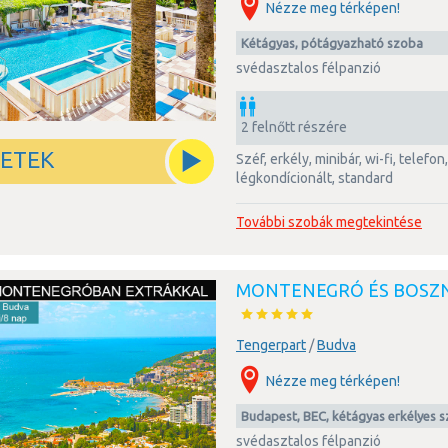
Nézze meg térképen!
kétágyas, pótágyazható szoba
svédasztalos félpanzió
2 felnőtt részére
LETEK
széf, erkély, minibár, wi-fi, telefon, tv, zuhanyzós fürdőszoba,
légkondícionált, standard
További szobák megtekintése
MONTENEGRÓ ÉS BOSZ
Tengerpart
/
Budva
Nézze meg térképen!
Budapest, BEC, kétágyas erkélyes s
svédasztalos félpanzió