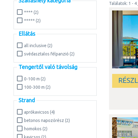
Szálláshely kategória
Találatok: 1 - 4 
**** (2)
***** (2)
Ellátás
all inclusive (2)
svédasztalos félpanzió (2)
Tengertől való távolság
RÉSZ
0-100 m (2)
100-300 m (2)
Strand
aprókavicsos (4)
betonos napozórész (2)
homokos (2)
kavicsos (2)