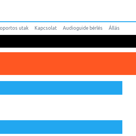
oportos utak
Kapcsolat
Audioguide bérlés
Állás