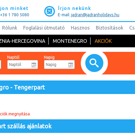
jon minket
Írjon nekünk
: +36 1 780 5080
E-mail:
jadran@jadranholidays.hu
Rólunk
Foglalási útmutató
Hasznos
Biztosítások
Cs
ZNIA-HERCEGOVINA
MONTENEGRO
AKCIÓK
Naptól
Napig
ro - Tengerpart
ciók megnyitása
t szállás ajánlatok