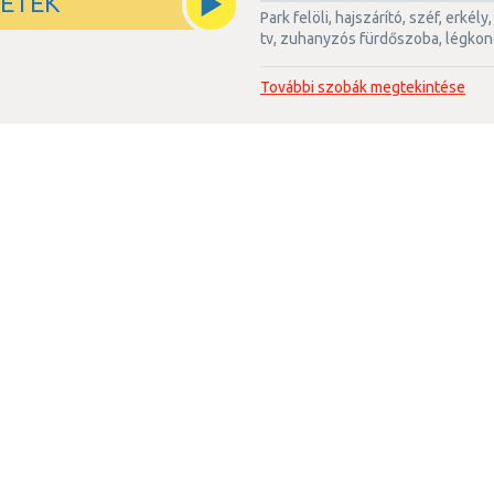
LETEK
park felöli, hajszárító, széf, erkély, wi-fi, telefon, kisméretű hűtő,
tv, zuhanyzós fürdőszoba, légkond
További szobák megtekintése