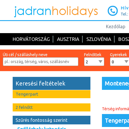
Hív
Tel.
Kezdőlap
HORVÁTORSZÁG
AUSZTRIA
SZLOVÉNIA
BOS
Úti cél / szálláshely neve
Felnőttek
Gyerekek
Keresési feltételek
Monteneg
Tengerpart
2 felnőtt
Térség informá
Tengerpar
Szűrés fontosság szerint