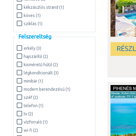
kékzászlós strand (1)
köves (1)
sziklás (1)
Felszereltség
RÉSZ
erkély (3)
hajszárító (2)
kisméretű hűtő (2)
légkondícionált (3)
minibár (1)
modern berendezésű (1)
széf (2)
telefon (1)
tv (2)
vízforraló (1)
wi-fi (2)