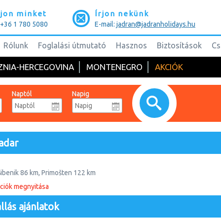
jon minket
Írjon nekünk
: +36 1 780 5080
E-mail:
jadran@jadranholidays.hu
Rólunk
Foglalási útmutató
Hasznos
Biztosítások
Cs
ZNIA-HERCEGOVINA
MONTENEGRO
AKCIÓK
Naptól
Napig
adar
Šibenik 86 km, Primošten 122 km
st: 625 km
ciók megnyitása
terrán város és kikötő. Története még az antik időkbe nyúlik vissza, a
llás ajánlatok
alának legnagyobb feltárt római fóruma, a lenyűgöző románkori Szt. Donát
esegyházának tartott - a mindössze 36 lépés hosszú - Szt. Kereszt-templ