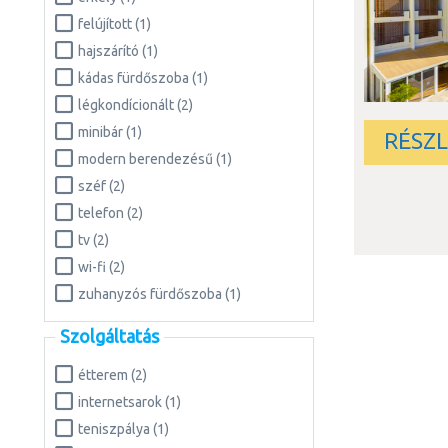
felújított (1)
hajszárító (1)
kádas fürdőszoba (1)
légkondícionált (2)
minibár (1)
RÉSZ
modern berendezésű (1)
széf (2)
telefon (2)
tv (2)
wi-fi (2)
zuhanyzós fürdőszoba (1)
Szolgáltatás
étterem (2)
internetsarok (1)
teniszpálya (1)