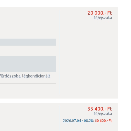
l a város jelképeként szolgáló híd köti össze. Óvárosa az ókorból,
 Minderről számos szakrális és építészeti műemléke tanúskodik.
20 000.- Ft
tessége a tengeri orgona. Ez a különleges építmény a zadari
fő/éjszaka
ám mégis csak nyáron tárja fel összes báját.
s fürdőszoba, légkondícionált
33 400.- Ft
fő/éjszaka
2026.07.04 - 08.28:
60 600.- Ft