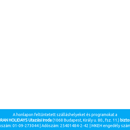
A honlapon feltűntetett szálláshelyeket és programokat a
RAN HOLIDAYS Utazási Iroda
(1068 Budapest, Király u. 80., fsz. 11.)
biztos
szám: 01-09-273044 | Adószám: 25401484-2-42 | MKEH engedély szám