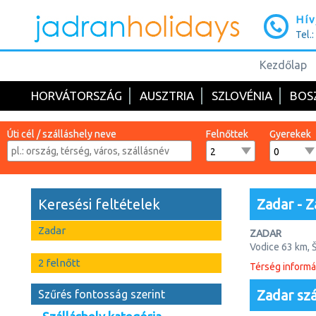
Hív
Tel.
Kezdőlap
HORVÁTORSZÁG
AUSZTRIA
SZLOVÉNIA
BOS
Úti cél / szálláshely neve
Felnőttek
Gyerekek
Keresési feltételek
Zadar - Z
Zadar
ZADAR
Vodice 63 km, 
Zadar - Budape
2 felnőtt
Térség informá
Zadar ősi medi
Zadar szá
Szűrés fontosság szerint
Adria ezen old
legkisebb szék