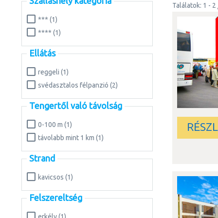
Szálláshely kategória
Találatok: 1 - 2 
A városfalakkal
a középkorból 
*** (1)
Zadarban épül
**** (1)
tengerparton ta
Zadar tekintély
Ellátás
reggeli (1)
svédasztalos félpanzió (2)
Tengertől való távolság
RÉSZ
0-100 m (1)
távolabb mint 1 km (1)
Strand
kavicsos (1)
Felszereltség
erkély (1)