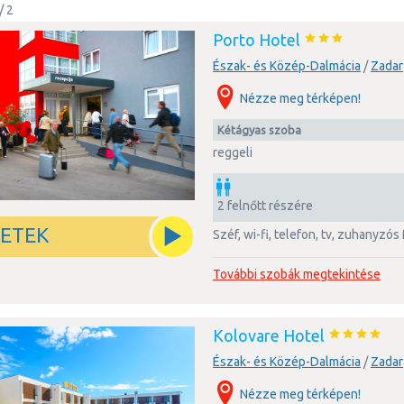
/ 2
 és bástyákkal körülölelt, félszigeten fekvő óvárosát az új városrészéve
és reneszánsz korából származó régészeti és műemléki kincsek tárháza.
Porto Hotel
t meg 1396-ban Horvátország első egyeteme is. A város híres neveze
lálható – Alfred Hitchcock szerint innét nézve a legszebb a napfelkelte.
Észak- és Közép-Dalmácia
/
Zadar
es kulturális és gazdasági város, amely ugyan egész éven át kiváló hely, 
Nézze meg térképen!
kétágyas szoba
reggeli
2 felnőtt részére
LETEK
széf, wi-fi, telefon, tv, zuhanyzó
További szobák megtekintése
Kolovare Hotel
Észak- és Közép-Dalmácia
/
Zadar
Nézze meg térképen!