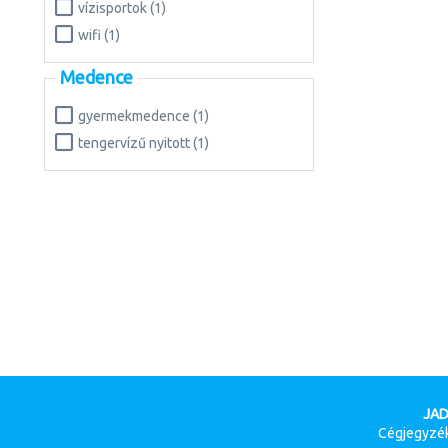
vízisportok (1)
wifi (1)
Medence
gyermekmedence (1)
tengervízű nyitott (1)
JAD
Cégjegyzék