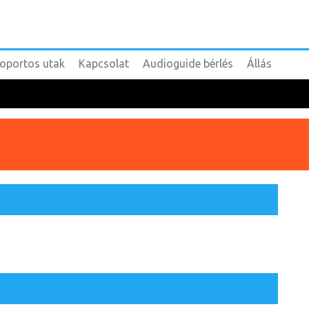
oportos utak
Kapcsolat
Audioguide bérlés
Állás
mely olyan kulturális-építészeti örökséggel dicsekedhet, mint az
, Szt. Anasztázia és a Szt. Krševan- templomok, valamint a világ
om a legősibb horvát királyi városnak számító Ninben.